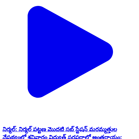
నిర్మల్: నిర్మల్ పట్టణ మొదటి సబ్ స్టేషన్ మరమ్మత్తుల
నేపథ్యంలో శనివారం విద్యుత్ సరఫరాలో అంతరాయం: