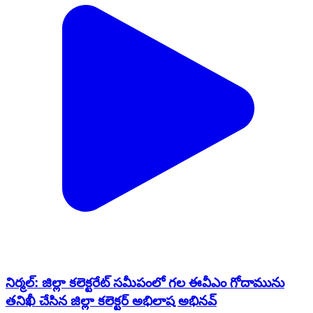
నిర్మల్: జిల్లా కలెక్టరేట్ సమీపంలో గల ఈవీఎం గోదామును
తనిఖీ చేసిన జిల్లా కలెక్టర్ అభిలాష అభినవ్
Nirmal, Nirmal | Feb 19, 2026