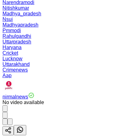
Narendramodi
Nitishkumar
Madhya_pradesh
Nsui
Madhyapradesh
Pmmodi
Rahulgandhi
Uttarpradesh
Haryana
Cricket
Lucknow
Uttarakhand
Crimenews
Aap
nirmalnews
No video available