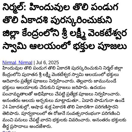
నిర్మల్: హిందువుల తొలి పండుగ
తొలి ఏకాదశి పురస్కరించుకుని
జిల్లా కేంద్రంలోని శ్రీ లక్ష్మీ వెంకటేశ్వర
స్వామి ఆలయంలో భక్తుల పూజలు
Nirmal, Nirmal
|
Jul 6, 2025
హిందువుల తొలి పండుగ తొలి ఏకాదశి పురస్కరించుకుని నిర్మల్ జిల్లా
కేంద్రంలోని పురాతన శ్రీ లక్ష్మీ వెంకటేశ్వర స్వామి ఆలయంలో భక్తులు
ఆదివారం ప్రత్యేక పూజలు నిర్వహించారు. తెల్లవారు జామునుండే
భక్తులు ఆలయాలకు చేరుకుని పూజలు జరిపారు. ఉదయం
పంచామృతాలతో అభిషేకాలు చేపట్టి ప్రత్యేక పూజలు నిర్వహించారు.
అనంతరం ఆలయ అర్చకులు మాట్లాడుతూ.. ఏడాది పొడుగునా ఉండే
24 ఏకాదశుల్లో, ఆషాఢ శుక్ల ఏకాదశి తొలి ఏకాదశిగా పరిగణిస్తారని
తెలిపారు. పూర్వకాలంలో ఈ రోజునే సంవత్సరారంభంగా పరిగణించి
మంచి పనులు చేపట్టే వారని భక్తులకు వివరించారు. అనంతరం భక్తులకు
తీర్ధ ప్రసాదాలు అందజేశారు.