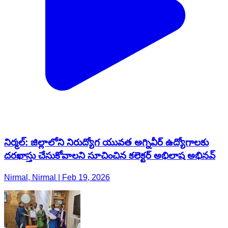
నిర్మల్: జిల్లాలోని నిరుద్యోగ యువత అగ్నివీర్ ఉద్యోగాలకు
దరఖాస్తు చేసుకోవాలని సూచించిన కలెక్టర్ అభిలాష అభినవ్
Nirmal, Nirmal | Feb 19, 2026