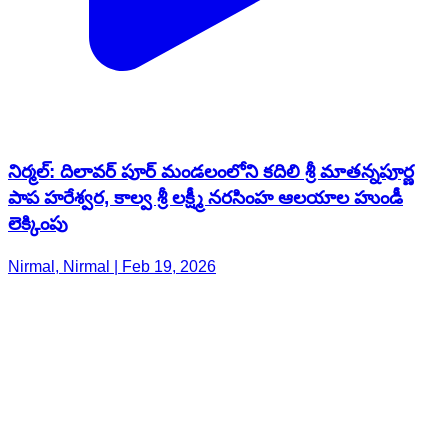
నిర్మల్: దిలావర్ పూర్ మండలంలోని కదిలి శ్రీ మాతన్నపూర్ణ
పాప హరేశ్వర, కాల్వ శ్రీ లక్ష్మీ నరసింహ ఆలయాల హుండీ
లెక్కింపు
Nirmal, Nirmal | Feb 19, 2026