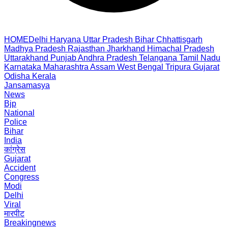
HOME
Delhi
Haryana
Uttar Pradesh
Bihar
Chhattisgarh
Madhya Pradesh
Rajasthan
Jharkhand
Himachal Pradesh
Uttarakhand
Punjab
Andhra Pradesh
Telangana
Tamil Nadu
Karnataka
Maharashtra
Assam
West Bengal
Tripura
Gujarat
Odisha
Kerala
Jansamasya
News
Bjp
National
Police
Bihar
India
कांग्रेस
Gujarat
Accident
Congress
Modi
Delhi
Viral
मारपीट
Breakingnews