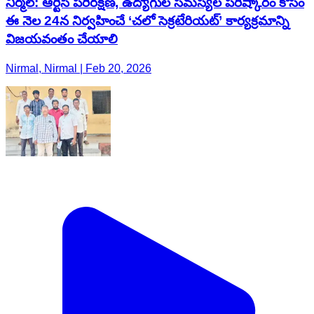
నిర్మల్: ఆర్టీసీ పరిరక్షణ, ఉద్యోగుల సమస్యల పరిష్కారం కోసం
ఈ నెల 24న నిర్వహించే ‘చలో సెక్రటేరియట్’ కార్యక్రమాన్ని
విజయవంతం చేయాలి
Nirmal, Nirmal | Feb 20, 2026