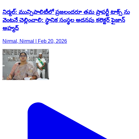
నిర్మల్: మున్సిపాలిటీలో ప్రజలందరూ తమ ప్రాపర్టీ టాక్స్ ను
వెంటనే చెల్లించాలి: స్థానిక సంస్థల అదనపు కలెక్టర్ ఫైజాన్
అహ్మద్
Nirmal, Nirmal | Feb 20, 2026