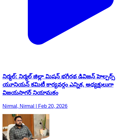
నిర్మల్: నిర్మల్ జిల్లా మిషన్ భగీరథ డివిజన్ హెల్పర్స్
యూనియన్ కమిటీ కార్యవర్గం ఎన్నిక, అధ్యక్షులుగా
విజయసాగర్ నియామకం
Nirmal, Nirmal | Feb 20, 2026