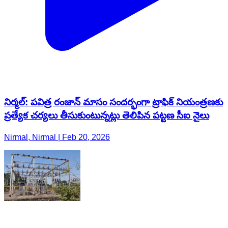
నిర్మల్: పవిత్ర రంజాన్ మాసం సందర్భంగా ట్రాఫిక్ నియంత్రణకు
ప్రత్యేక చర్యలు తీసుకుంటున్నట్లు తెలిపిన పట్టణ సీఐ నైలు
Nirmal, Nirmal | Feb 20, 2026