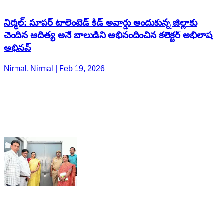
నిర్మల్: సూపర్ టాలెంటెడ్ కిడ్ అవార్డు అందుకున్న జిల్లాకు
చెందిన ఆదిత్య అనే బాలుడిని అభినందించిన కలెక్టర్ అభిలాష
అభినవ్
Nirmal, Nirmal | Feb 19, 2026