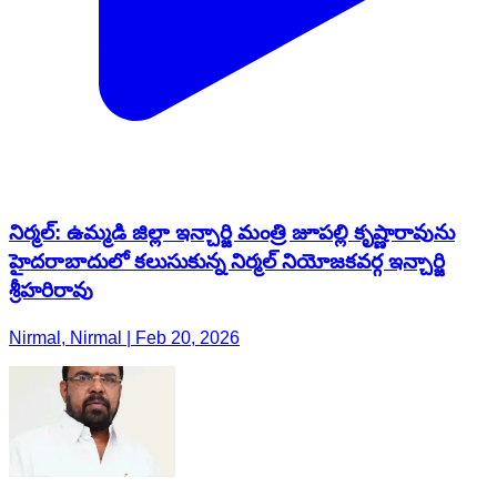
నిర్మల్: ఉమ్మడి జిల్లా ఇన్చార్జి మంత్రి జూపల్లి కృష్ణారావును
హైదరాబాదులో కలుసుకున్న నిర్మల్ నియోజకవర్గ ఇన్చార్జి
శ్రీహరిరావు
Nirmal, Nirmal | Feb 20, 2026