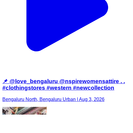
📌 @love_bengaluru @nspirewomensattire . .
#clothingstores #western #newcollection
Bengaluru North, Bengaluru Urban | Aug 3, 2026