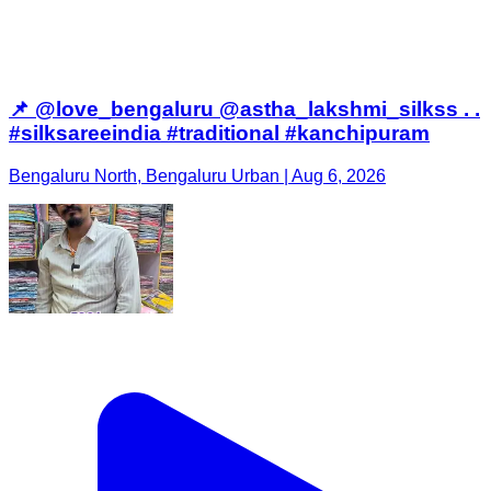
📌 @love_bengaluru @astha_lakshmi_silkss . .
#silksareeindia #traditional #kanchipuram
Bengaluru North, Bengaluru Urban | Aug 6, 2026