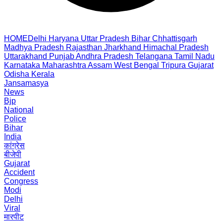
HOME
Delhi
Haryana
Uttar Pradesh
Bihar
Chhattisgarh
Madhya Pradesh
Rajasthan
Jharkhand
Himachal Pradesh
Uttarakhand
Punjab
Andhra Pradesh
Telangana
Tamil Nadu
Karnataka
Maharashtra
Assam
West Bengal
Tripura
Gujarat
Odisha
Kerala
Jansamasya
News
Bjp
National
Police
Bihar
India
कांग्रेस
बीजेपी
Gujarat
Accident
Congress
Modi
Delhi
Viral
मारपीट