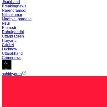
Jharkhand
Breakingnews
Narendramodi
Nitishkumar
Madhya_pradesh
Nsui
Pmmodi
Rahulgandhi
Uttarpradesh
Haryana
Cricket
Lucknow
Uttarakhand
Crimenews
sahithyarao