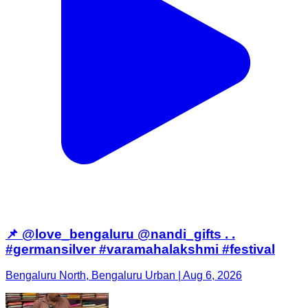
📌 @love_bengaluru @nandi_gifts . .
#germansilver #varamahalakshmi #festival
Bengaluru North, Bengaluru Urban | Aug 6, 2026