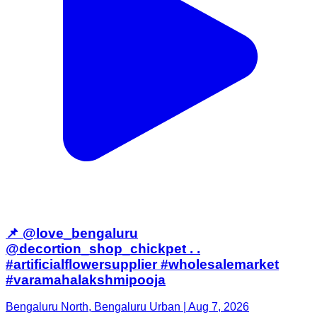
📌 @love_bengaluru
@decortion_shop_chickpet . .
#artificialflowersupplier #wholesalemarket
#varamahalakshmipooja
Bengaluru North, Bengaluru Urban | Aug 7, 2026