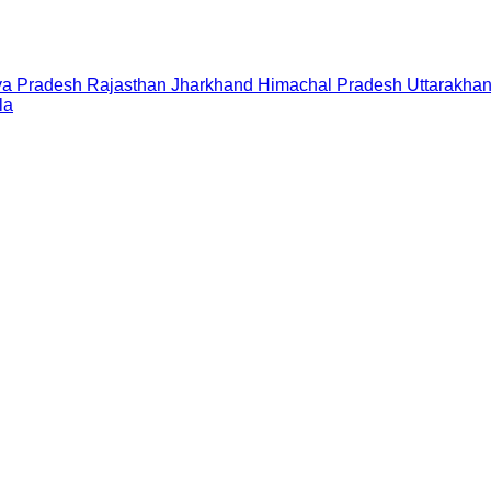
a Pradesh
Rajasthan
Jharkhand
Himachal Pradesh
Uttarakha
la