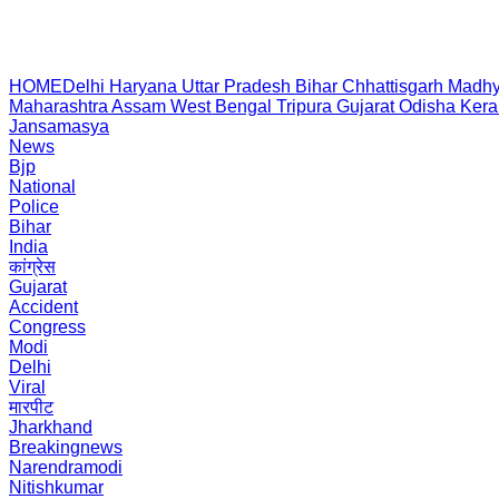
HOME
Delhi
Haryana
Uttar Pradesh
Bihar
Chhattisgarh
Madhy
Maharashtra
Assam
West Bengal
Tripura
Gujarat
Odisha
Kera
Jansamasya
News
Bjp
National
Police
Bihar
India
कांग्रेस
Gujarat
Accident
Congress
Modi
Delhi
Viral
मारपीट
Jharkhand
Breakingnews
Narendramodi
Nitishkumar