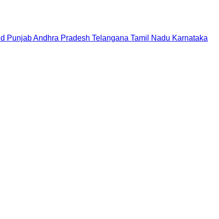
nd
Punjab
Andhra Pradesh
Telangana
Tamil Nadu
Karnataka