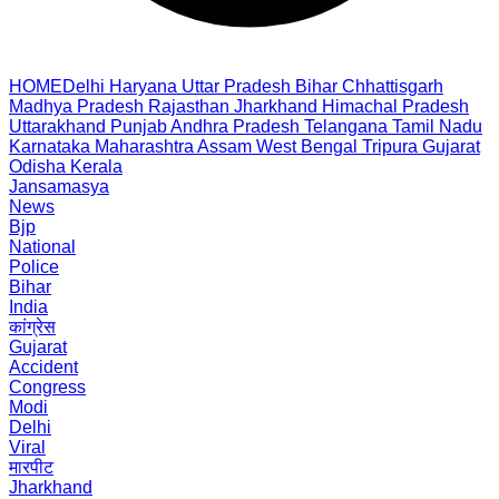
HOME
Delhi
Haryana
Uttar Pradesh
Bihar
Chhattisgarh
Madhya Pradesh
Rajasthan
Jharkhand
Himachal Pradesh
Uttarakhand
Punjab
Andhra Pradesh
Telangana
Tamil Nadu
Karnataka
Maharashtra
Assam
West Bengal
Tripura
Gujarat
Odisha
Kerala
Jansamasya
News
Bjp
National
Police
Bihar
India
कांग्रेस
Gujarat
Accident
Congress
Modi
Delhi
Viral
मारपीट
Jharkhand