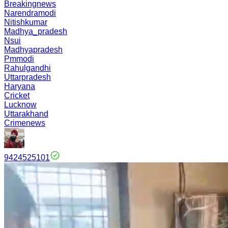
Breakingnews
Narendramodi
Nitishkumar
Madhya_pradesh
Nsui
Madhyapradesh
Pmmodi
Rahulgandhi
Uttarpradesh
Haryana
Cricket
Lucknow
Uttarakhand
Crimenews
9424525101