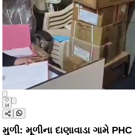
14
મુળી: મૂળીના દાણાવાડા ગામે PHC 