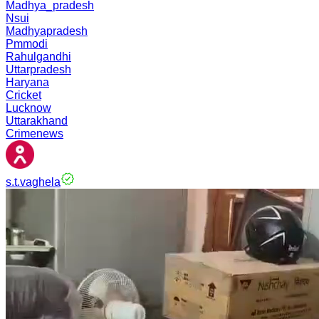
Madhya_pradesh
Nsui
Madhyapradesh
Pmmodi
Rahulgandhi
Uttarpradesh
Haryana
Cricket
Lucknow
Uttarakhand
Crimenews
s.t.vaghela