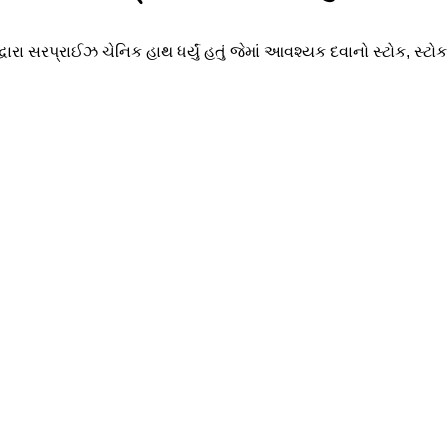
્વારા સરપ્રાઈઝ ચેનિક હાથ ધર્યું હતું જેમાં આવશ્યક દવાનો સ્ટોક, સ્ટ