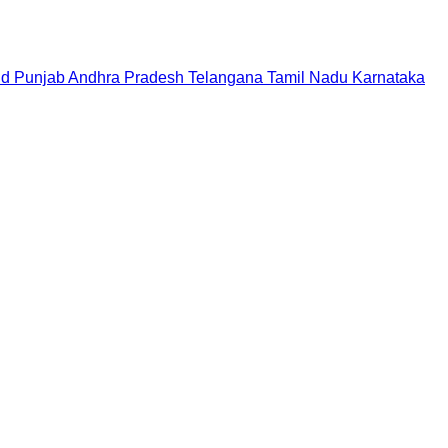
nd
Punjab
Andhra Pradesh
Telangana
Tamil Nadu
Karnataka