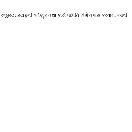
ોક રજીસ્ટર,સ્ટાફની વર્તણૂક તથા કાર્ય પધ્ધતિ વિશે તપાસ કરવામાં આવી