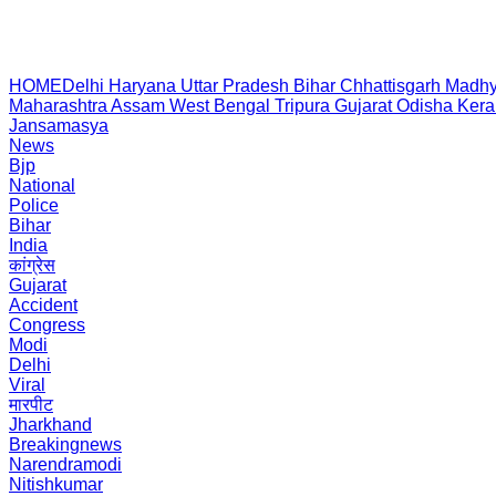
HOME
Delhi
Haryana
Uttar Pradesh
Bihar
Chhattisgarh
Madhy
Maharashtra
Assam
West Bengal
Tripura
Gujarat
Odisha
Kera
Jansamasya
News
Bjp
National
Police
Bihar
India
कांग्रेस
Gujarat
Accident
Congress
Modi
Delhi
Viral
मारपीट
Jharkhand
Breakingnews
Narendramodi
Nitishkumar