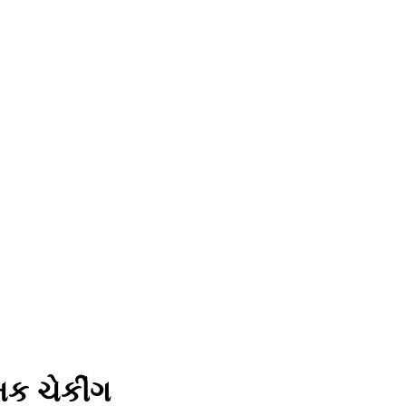
િક ચેકીંગ