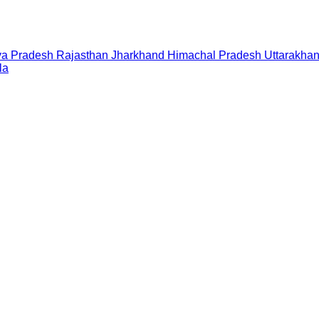
a Pradesh
Rajasthan
Jharkhand
Himachal Pradesh
Uttarakha
la