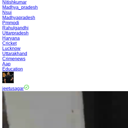
Nitishkumar
Madhya_pradesh
Nsui
Madhyapradesh
Pmmodi
Rahulgandhi
Uttarpradesh
Haryana
Cricket
Lucknow
Uttarakhand
Crimenews
Aap
Education
jeetusagar