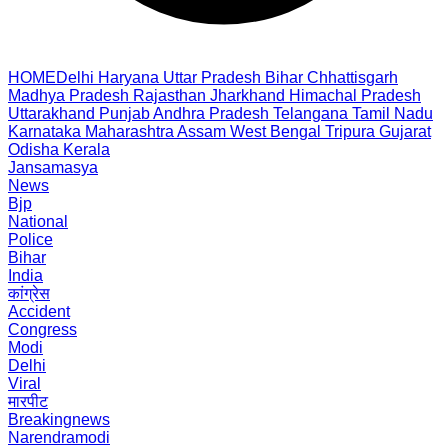
HOME
Delhi
Haryana
Uttar Pradesh
Bihar
Chhattisgarh
Madhya Pradesh
Rajasthan
Jharkhand
Himachal Pradesh
Uttarakhand
Punjab
Andhra Pradesh
Telangana
Tamil Nadu
Karnataka
Maharashtra
Assam
West Bengal
Tripura
Gujarat
Odisha
Kerala
Jansamasya
News
Bjp
National
Police
Bihar
India
कांग्रेस
Accident
Congress
Modi
Delhi
Viral
मारपीट
Breakingnews
Narendramodi