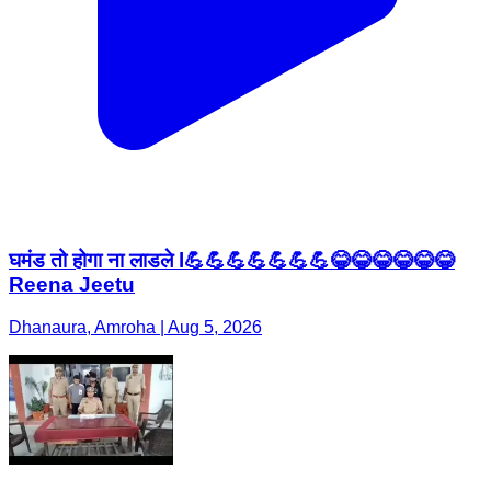
घमंड तो होगा ना लाडले l💪💪💪💪💪💪💪😂😂😂😂😂😂
Reena Jeetu
Dhanaura, Amroha | Aug 5, 2026