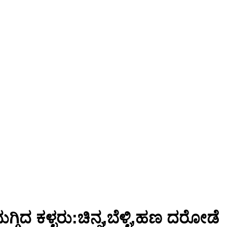
ದ ಕಳ್ಳರು:ಚಿನ್ನ,ಬೆಳ್ಳಿ,ಹಣ ದರೋಡೆ