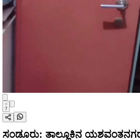
7
ಸಂಡೂರು: ತಾಲ್ಲೂಕಿನ ಯಶವಂತನಗರ ಗ್ರ