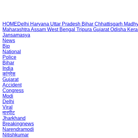
HOME
Delhi
Haryana
Uttar Pradesh
Bihar
Chhattisgarh
Madhy
Maharashtra
Assam
West Bengal
Tripura
Gujarat
Odisha
Kera
Jansamasya
News
Bjp
National
Police
Bihar
India
कांग्रेस
Gujarat
Accident
Congress
Modi
Delhi
Viral
मारपीट
Jharkhand
Breakingnews
Narendramodi
Nitishkumar