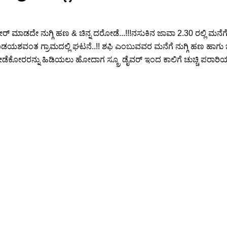
ೇರ್ ಮಾಡದೇ ನುಗ್ಗಿ ಹಣ & ಚಿನ್ನ ದರೋಡೆ...!!!ನಸುಕಿನ ಜಾವಾ 2.30 ರಲ್ಲಿ ಮನ
ಯಶವಂತ ಗ್ರಾಮದಲ್ಲಿ ಘಟನೆ..!! ಶಫಿ ಎಂಬುವವರ ಮನೆಗೆ ನುಗ್ಗಿ ಹಣ ಹಾಗು ಚ
 ದರೋಡೆಕೋರರನ್ನು ಹಿಡಿಯಲು ಹೋದಾಗ ಸ್ಕ್ರೂ ಡೈವರ್ ಇಂದ ಕಾಲಿಗೆ ಚುಚ್ಚಿ ಪರಾ