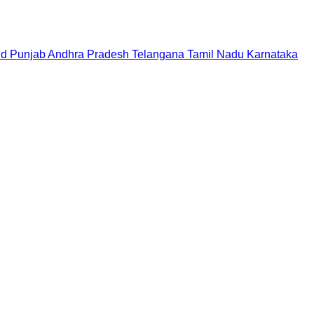
nd
Punjab
Andhra Pradesh
Telangana
Tamil Nadu
Karnataka