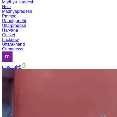
Madhya_pradesh
Nsui
Madhyapradesh
Pmmodi
Rahulgandhi
Uttarpradesh
Haryana
Cricket
Lucknow
Uttarakhand
Crimenews
muralibly9