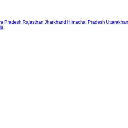
a Pradesh
Rajasthan
Jharkhand
Himachal Pradesh
Uttarakha
la