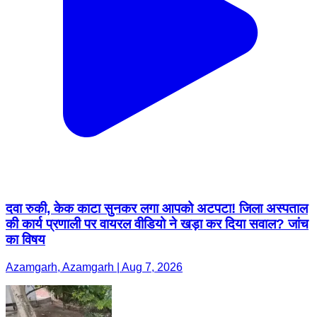
दवा रुकी, केक काटा सुनकर लगा आपको अटपटा! जिला अस्पताल
की कार्य प्रणाली पर वायरल वीडियो ने खड़ा कर दिया सवाल? जांच
का विषय
Azamgarh, Azamgarh | Aug 7, 2026