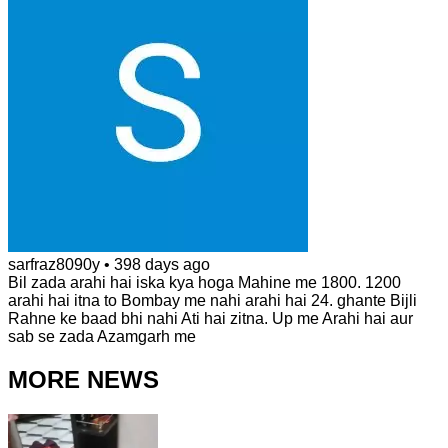
sarfraz8090y
•
398 days ago
Bil zada arahi hai iska kya hoga Mahine me 1800. 1200
arahi hai itna to Bombay me nahi arahi hai 24. ghante Bijli
Rahne ke baad bhi nahi Ati hai zitna. Up me Arahi hai aur
sab se zada Azamgarh me
MORE NEWS