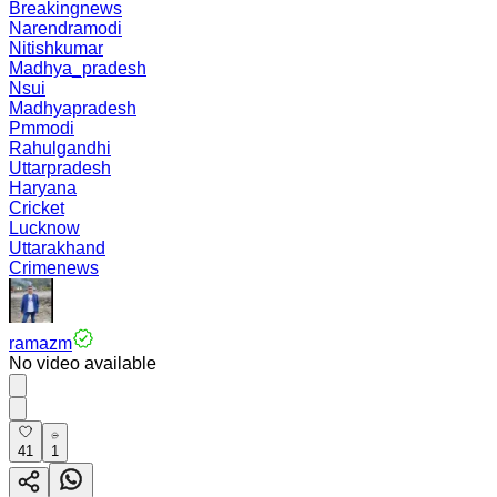
Breakingnews
Narendramodi
Nitishkumar
Madhya_pradesh
Nsui
Madhyapradesh
Pmmodi
Rahulgandhi
Uttarpradesh
Haryana
Cricket
Lucknow
Uttarakhand
Crimenews
ramazm
No video available
41
1