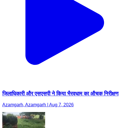
जिलाधिकारी और एसएसपी ने किया भैरवधाम का औचक निरीक्षण
Azamgarh, Azamgarh | Aug 7, 2026