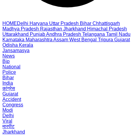
HOME
Delhi
Haryana
Uttar Pradesh
Bihar
Chhattisgarh
Madhya Pradesh
Rajasthan
Jharkhand
Himachal Pradesh
Uttarakhand
Punjab
Andhra Pradesh
Telangana
Tamil Nadu
Karnataka
Maharashtra
Assam
West Bengal
Tripura
Gujarat
Odisha
Kerala
Jansamasya
News
Bjp
National
Police
Bihar
India
कांग्रेस
Gujarat
Accident
Congress
Modi
Delhi
Viral
मारपीट
Jharkhand