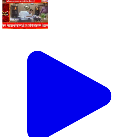
SDM अविनाश कुमार गौतम ने दिए सत्य निर्देश