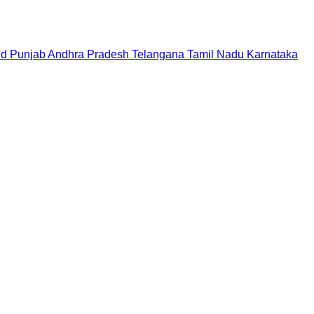
nd
Punjab
Andhra Pradesh
Telangana
Tamil Nadu
Karnataka