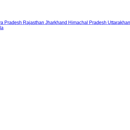
a Pradesh
Rajasthan
Jharkhand
Himachal Pradesh
Uttarakha
la