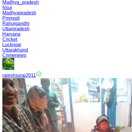
Madhya_pradesh
Nsui
Madhyapradesh
Pmmodi
Rahulgandhi
Uttarpradesh
Haryana
Cricket
Lucknow
Uttarakhand
Crimenews
rajeshsuraj2011