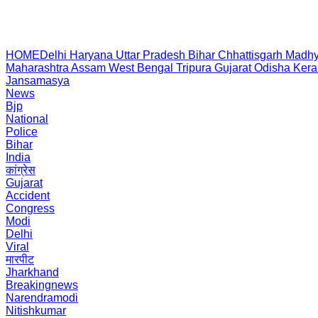
HOME
Delhi
Haryana
Uttar Pradesh
Bihar
Chhattisgarh
Madhy
Maharashtra
Assam
West Bengal
Tripura
Gujarat
Odisha
Kera
Jansamasya
News
Bjp
National
Police
Bihar
India
कांग्रेस
Gujarat
Accident
Congress
Modi
Delhi
Viral
मारपीट
Jharkhand
Breakingnews
Narendramodi
Nitishkumar