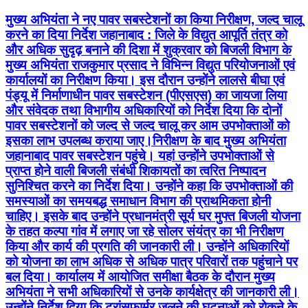
कार्यालयों का निरीक्षण किया। इस दौरान उन्होंने लालसे बीघा एवं
पंड्यू में निर्माणाधीन पावर सबस्टेशन (पीएसएस) का जायजा लिया
और संवेदक तथा विभागीय अधिकारियों को निर्देश दिया कि दोनों
पावर सबस्टेशनों को जल्द से जल्द चालू कर आम उपभोक्ताओं को
इसका लाभ उपलब्ध कराया जाए।निरीक्षण के बाद मुख्य अभियंता
जहानाबाद पावर सबस्टेशन पहुंचे। यहां उन्होंने उपभोक्ताओं से
प्राप्त होने वाली बिजली संबंधी शिकायतों का त्वरित निष्पादन
सुनिश्चित करने का निर्देश दिया। उन्होंने कहा कि उपभोक्ताओं की
समस्याओं का समयबद्ध समाधान विभाग की प्राथमिकता होनी
चाहिए। इसके बाद उन्होंने प्रधानमंत्री सूर्य घर मुफ्त बिजली योजना
के तहत कल्पा गांव में लगाए जा रहे सोलर संयंत्र का भी निरीक्षण
किया और कार्य की प्रगति की जानकारी ली। उन्होंने अधिकारियों
को योजना का लाभ अधिक से अधिक पात्र परिवारों तक पहुंचाने पर
बल दिया। कार्यालय में आयोजित समीक्षा बैठक के दौरान मुख्य
अभियंता ने सभी अधिकारियों से उनके कार्यक्षेत्र की जानकारी ली।
उन्होंने निर्देश दिया कि ट्रांसफार्मर जलने की घटनाओं को रोकने के
लिए प्रभावी कदम उठाए जाएं तथा जिले के सभी उपभोक्ताओं को
निर्बाध एवं गुणवत्तापूर्ण बिजली आपूर्ति सुनिश्चित की जाए। निरीक्षण
एवं समीक्षा बैठक के दौरान कार्यपालक अभियंता नंदलाल चौधरी,
सहायक विद्युत अभियंता प्रमोद कुमार निराला, सहायक विद्युत
अभियंता मखदुमपुर पप्पू कुमार सहित बिजली विभाग के अन्य