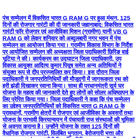
पंच सम्मेलन में विकसित भारत G RAM G पर हुआ मंथन, 125
दिनों की रोजगार गारंटी की दी जानकारी जहानाबाद: विकसित भारत
गारंटी फॉर रोजगार एवं आजीविका मिशन (ग्रामीण) यानी VB G
RAM G को लेकर शनिवार को अब्दुलबारी नगर भवन में पंच
सम्मेलन का आयोजन किया गया। ग्रामीण विकास विभाग के निर्देश
पर आयोजित सम्मेलन की अध्यक्षता जिला पदाधिकारी छिरिङ वाई
भूटिया ने की। कार्यक्रम का उद्घाटन जिला पदाधिकारी, उप
विकास आयुक्त आदित्य कुमार पियूष समेत अन्य अतिथियों ने
संयुक्त रूप से दीप प्रज्ज्वलित कर किया। इस दौरान जिला
पदाधिकारी ने जनप्रतिनिधियों की मौजूदगी में जागरूकता रथ को
हरी झंडी दिखाकर रवाना किया। साथ ही प्रधानमंत्री सूर्य घर
योजना के महत्व की जानकारी देते हुए लोगों को सोलर अधिष्ठापन के
लिए प्रेरित किया गया। जिला पदाधिकारी ने कहा कि पंच सम्मेलन
का उद्देश्य जनप्रतिनिधियों को विकसित भारत G RAM G के
प्रावधानों, ग्रामीण क्षेत्रों में रोजगार एवं आजीविका के अवसरों तथा
योजना के प्रभावी क्रियान्वयन में पंचायती राज संस्थाओं की भूमिका
से अवगत कराना है। उन्होंने योजना के तहत 125 दिनों की
वैधानिक रोजगार गारंटी, विलंबित भुगतान, बेरोजगारी भत्ता और