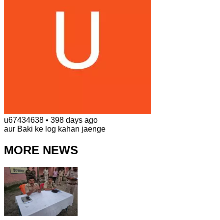
u67434638
•
398 days ago
aur Baki ke log kahan jaenge
MORE NEWS