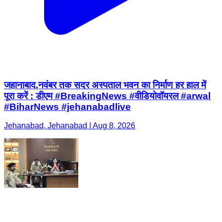
जहानाबाद,नवंबर तक सदर अस्पताल भवन का निर्माण हर हाल में
पूरा करें : डीएम #BreakingNews #वीडियोवॉयरल #arwal
#BiharNews #jehanabadlive
Jehanabad, Jehanabad | Aug 8, 2026