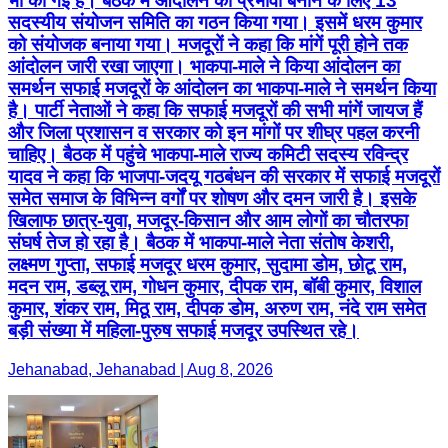
भी की गई है। बैठक में आंदोलन को प्रभावी बनाने के लिए 13
सदस्यीय संयोजन समिति का गठन किया गया। इसमें धरम कुमार
को संयोजक बनाया गया। मजदूरों ने कहा कि मांगें पूरी होने तक
आंदोलन जारी रखा जाएगा। भाकपा-माले ने किया आंदोलन का
समर्थन सफाई मजदूरों के आंदोलन का भाकपा-माले ने समर्थन किया
है। पार्टी नेताओं ने कहा कि सफाई मजदूरों की सभी मांगें जायज हैं
और जिला प्रशासन व सरकार को इन मांगों पर शीघ्र पहल करनी
चाहिए। बैठक में पहुंचे भाकपा-माले राज्य कमिटी सदस्य रविन्द्र
यादव ने कहा कि भाजपा-जदयू गठबंधन की सरकार में सफाई मजदूरों
समेत समाज के विभिन्न वर्गों पर शोषण और दमन जारी है। इसके
खिलाफ छात्र-युवा, मजदूर-किसान और आम लोगों का चौतरफा
संघर्ष तेज हो रहा है। बैठक में भाकपा-माले नेता संतोष केशरी,
लक्ष्मण गुप्ता, सफाई मजदूर धरम कुमार, सुदामा डोम, छोटू राम,
मदन राम, डब्लू राम, गोधन कुमार, दीपक राम, बॉबी कुमार, विशाल
कुमार, शंकर राम, मिठू राम, दीपक डोम, अरुण राम, नंदे राम समेत
बड़ी संख्या में महिला-पुरुष सफाई मजदूर उपस्थित रहे।
Jehanabad, Jehanabad | Aug 8, 2026