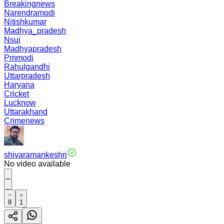
Breakingnews
Narendramodi
Nitishkumar
Madhya_pradesh
Nsui
Madhyapradesh
Pmmodi
Rahulgandhi
Uttarpradesh
Haryana
Cricket
Lucknow
Uttarakhand
Crimenews
shivaramankeshri
No video available
8
1