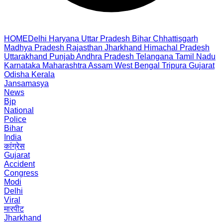
HOME
Delhi
Haryana
Uttar Pradesh
Bihar
Chhattisgarh
Madhya Pradesh
Rajasthan
Jharkhand
Himachal Pradesh
Uttarakhand
Punjab
Andhra Pradesh
Telangana
Tamil Nadu
Karnataka
Maharashtra
Assam
West Bengal
Tripura
Gujarat
Odisha
Kerala
Jansamasya
News
Bjp
National
Police
Bihar
India
कांग्रेस
Gujarat
Accident
Congress
Modi
Delhi
Viral
मारपीट
Jharkhand