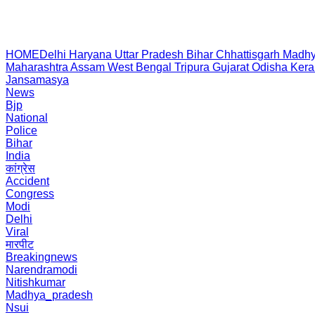
HOME
Delhi
Haryana
Uttar Pradesh
Bihar
Chhattisgarh
Madhy
Maharashtra
Assam
West Bengal
Tripura
Gujarat
Odisha
Kera
Jansamasya
News
Bjp
National
Police
Bihar
India
कांग्रेस
Accident
Congress
Modi
Delhi
Viral
मारपीट
Breakingnews
Narendramodi
Nitishkumar
Madhya_pradesh
Nsui