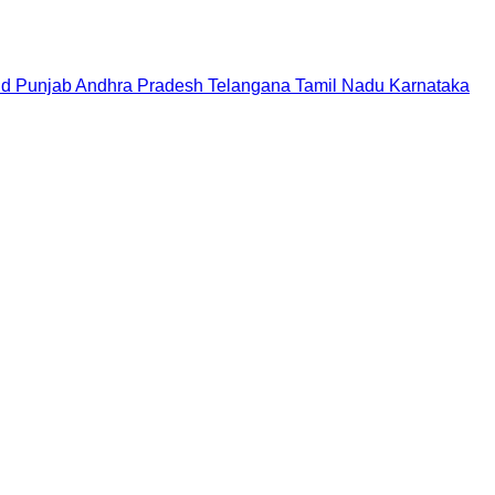
nd
Punjab
Andhra Pradesh
Telangana
Tamil Nadu
Karnataka