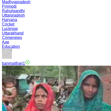
Madhyapradesh
Pmmodi
Rahulgandhi
Uttarpradesh
Haryana
Cricket
Lucknow
Uttarakhand
Crimenews
Aap
Education
banmaithari1