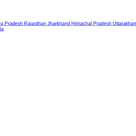
a Pradesh
Rajasthan
Jharkhand
Himachal Pradesh
Uttarakha
la