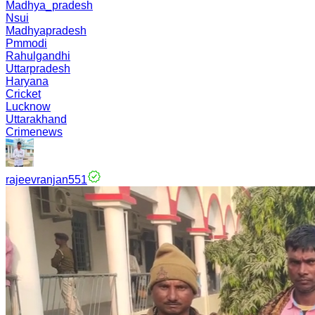
Madhya_pradesh
Nsui
Madhyapradesh
Pmmodi
Rahulgandhi
Uttarpradesh
Haryana
Cricket
Lucknow
Uttarakhand
Crimenews
rajeevranjan551