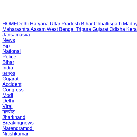
HOME
Delhi
Haryana
Uttar Pradesh
Bihar
Chhattisgarh
Madhy
Maharashtra
Assam
West Bengal
Tripura
Gujarat
Odisha
Kera
Jansamasya
News
Bjp
National
Police
Bihar
India
कांग्रेस
Gujarat
Accident
Congress
Modi
Delhi
Viral
मारपीट
Jharkhand
Breakingnews
Narendramodi
Nitishkumar