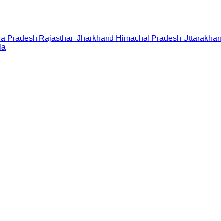
a Pradesh
Rajasthan
Jharkhand
Himachal Pradesh
Uttarakha
la