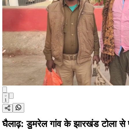
1
घैलाढ़: डुमरेल गांव के झारखंड टोला स