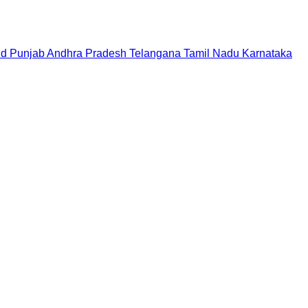
nd
Punjab
Andhra Pradesh
Telangana
Tamil Nadu
Karnataka