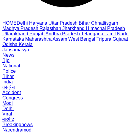
HOME
Delhi
Haryana
Uttar Pradesh
Bihar
Chhattisgarh
Madhya Pradesh
Rajasthan
Jharkhand
Himachal Pradesh
Uttarakhand
Punjab
Andhra Pradesh
Telangana
Tamil Nadu
Karnataka
Maharashtra
Assam
West Bengal
Tripura
Gujarat
Odisha
Kerala
Jansamasya
News
Bjp
National
Police
Bihar
India
कांग्रेस
Accident
Congress
Modi
Delhi
Viral
मारपीट
Breakingnews
Narendramodi