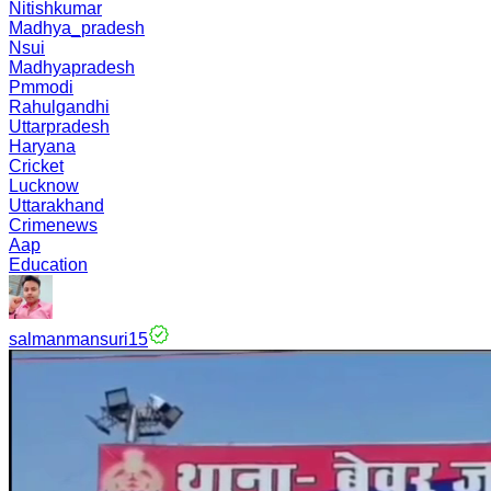
Nitishkumar
Madhya_pradesh
Nsui
Madhyapradesh
Pmmodi
Rahulgandhi
Uttarpradesh
Haryana
Cricket
Lucknow
Uttarakhand
Crimenews
Aap
Education
salmanmansuri15