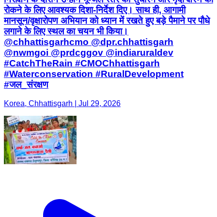
#CatchTheRain #CMOChhattisgarh
#Waterconservation #RuralDevelopment
#जल_संरक्षण
Korea, Chhattisgarh | Jul 29, 2026