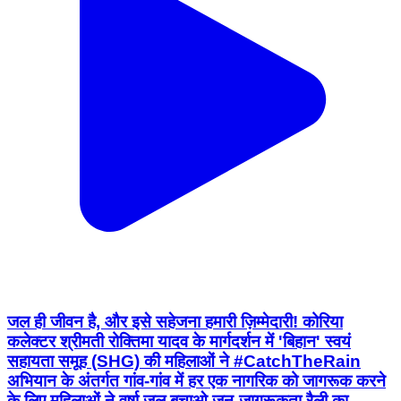
जल ही जीवन है, और इसे सहेजना हमारी ज़िम्मेदारी! कोरिया
कलेक्टर श्रीमती रोक्तिमा यादव के मार्गदर्शन में 'बिहान' स्वयं
सहायता समूह (SHG) की महिलाओं ने #CatchTheRain
अभियान के अंतर्गत गांव-गांव में हर एक नागरिक को जागरूक करने
के लिए महिलाओं ने वर्षा जल बचाओ जन-जागरूकता रैली का
आयोजन किया। @chhattisgarhcmo
@dpr.chhattisgarh @nwmgoi #जल_संरक्षण
#CatchTheRainCampaign #KoreaDistrict
#WaterConservation