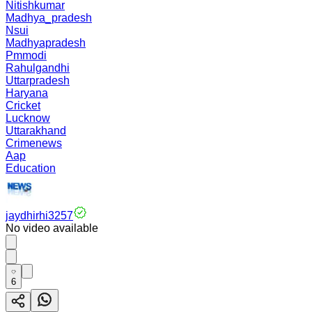
Nitishkumar
Madhya_pradesh
Nsui
Madhyapradesh
Pmmodi
Rahulgandhi
Uttarpradesh
Haryana
Cricket
Lucknow
Uttarakhand
Crimenews
Aap
Education
jaydhirhi3257
No video available
6