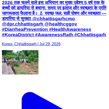
2026 तक चलने वाले इस अभियान का मुख्य उद्देश्य 5 वर्ष तक के
बच्चों को डायरिया से बचाना, समय पर इलाज और स्वच्छता के प्रति
जागरूकता फैलाना है। 💧 स्वच्छ जल, सही पोषण और स्वच्छता —
डायरिया से सुरक्षा! @chhattisgarhcmo
@dpr.chhattisgarh @healthcggov
#DiarrheaPrevention #HealthAwareness
#KoreaDistrict #AwarenessRath #Chhattisgarh
Korea, Chhattisgarh | Jul 29, 2026