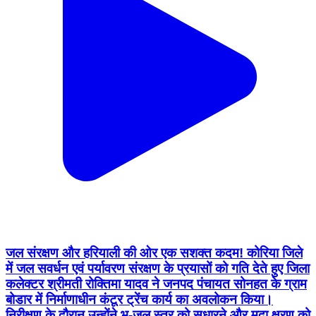
जल संरक्षण और हरियाली की ओर एक सशक्त कदम! कोरिया जिले
में जल सवर्धन एवं पर्यावरण संरक्षण के प्रयासों को गति देते हुए जिला
कलेक्टर श्रीमती रोक्तिमा यादव ने जनपद पंचायत सोनहत के ग्राम
बोडार में निर्माणाधीन कंटूर ट्रेंच कार्य का अवलोकन किया।
निरीक्षण के दौरान उन्होंने भू-जल स्तर को सुधारने और मृदा क्षरण को
रोकने के लिए आवश्यक दिशा-निर्देश दिए। साथ ही, आगामी
मानसून/वृक्षारोपण अभियान को ध्यान में रखते हुए बड़े पैमाने पर पौधे
लगाने के लिए स्थल का चयन भी किया।
@chhattisgarhcmo @dpr.chhattisgarh
@nwmgoi @prdcggov @indiaruraldev