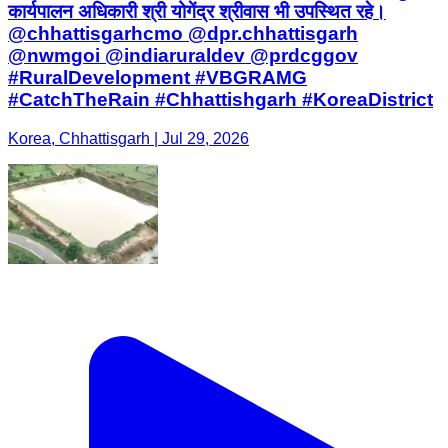
कार्यपालन अधिकारी श्री योगेंद्र श्रीवास भी उपस्थित रहे।
@chhattisgarhcmo @dpr.chhattisgarh
@nwmgoi @indiaruraldev @prdcggov
#RuralDevelopment #VBGRAMG
#CatchTheRain #Chhattishgarh #KoreaDistrict
Korea, Chhattisgarh | Jul 29, 2026