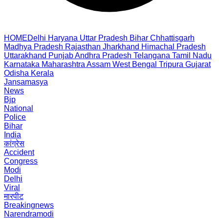
HOME
Delhi
Haryana
Uttar Pradesh
Bihar
Chhattisgarh
Madhya Pradesh
Rajasthan
Jharkhand
Himachal Pradesh
Uttarakhand
Punjab
Andhra Pradesh
Telangana
Tamil Nadu
Karnataka
Maharashtra
Assam
West Bengal
Tripura
Gujarat
Odisha
Kerala
Jansamasya
News
Bjp
National
Police
Bihar
India
कांग्रेस
Accident
Congress
Modi
Delhi
Viral
मारपीट
Breakingnews
Narendramodi