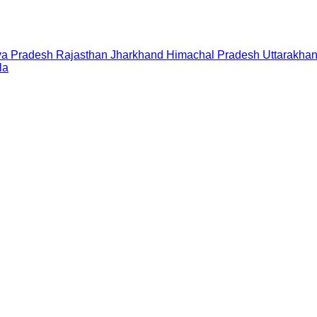
a Pradesh
Rajasthan
Jharkhand
Himachal Pradesh
Uttarakha
la