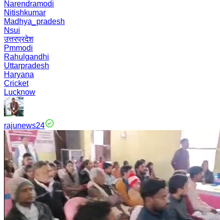
Narendramodi
Nitishkumar
Madhya_pradesh
Nsui
उत्तरप्रदेश
Pmmodi
Rahulgandhi
Uttarpradesh
Haryana
Cricket
Lucknow
rajunews24