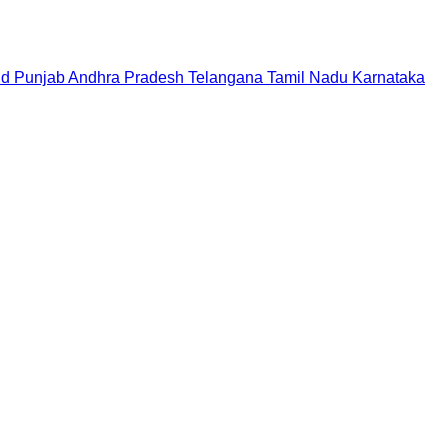
nd
Punjab
Andhra Pradesh
Telangana
Tamil Nadu
Karnataka