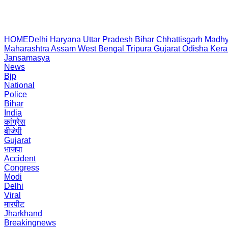
HOME
Delhi
Haryana
Uttar Pradesh
Bihar
Chhattisgarh
Madhy
Maharashtra
Assam
West Bengal
Tripura
Gujarat
Odisha
Kera
Jansamasya
News
Bjp
National
Police
Bihar
India
कांग्रेस
बीजेपी
Gujarat
भाजपा
Accident
Congress
Modi
Delhi
Viral
मारपीट
Jharkhand
Breakingnews