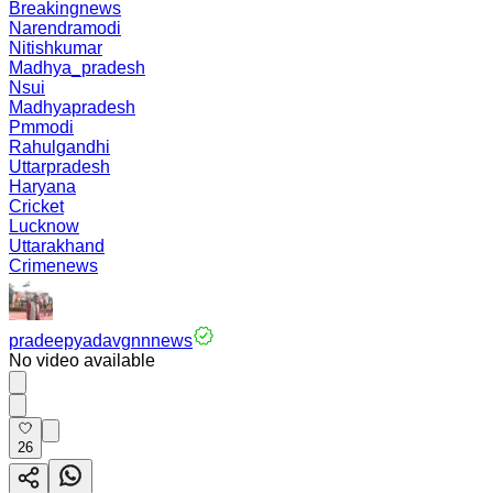
Breakingnews
Narendramodi
Nitishkumar
Madhya_pradesh
Nsui
Madhyapradesh
Pmmodi
Rahulgandhi
Uttarpradesh
Haryana
Cricket
Lucknow
Uttarakhand
Crimenews
pradeepyadavgnnnews
No video available
26