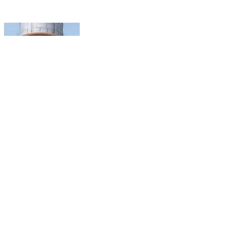
कप्तानगंज: कुशीनगर में 'हर घर जल' योजना फेल, टंकियां बनीं
शोपीस, ग्रामीण बूंद-बूंद को परेशान
Kaptanganj, Kushinagar | Feb 11, 2026