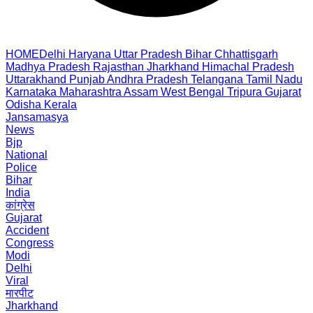
HOME
Delhi
Haryana
Uttar Pradesh
Bihar
Chhattisgarh
Madhya Pradesh
Rajasthan
Jharkhand
Himachal Pradesh
Uttarakhand
Punjab
Andhra Pradesh
Telangana
Tamil Nadu
Karnataka
Maharashtra
Assam
West Bengal
Tripura
Gujarat
Odisha
Kerala
Jansamasya
News
Bjp
National
Police
Bihar
India
कांग्रेस
Gujarat
Accident
Congress
Modi
Delhi
Viral
मारपीट
Jharkhand