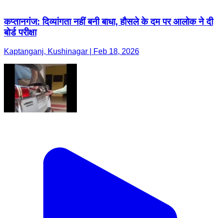
कप्तानगंज: दिव्यांगता नहीं बनी बाधा, हौसले के दम पर आलोक ने दी
बोर्ड परीक्षा
Kaptanganj, Kushinagar | Feb 18, 2026