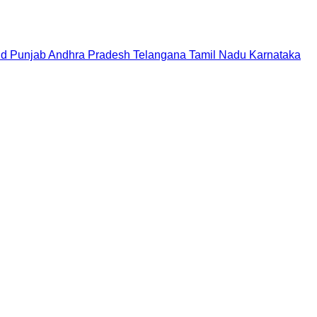
nd
Punjab
Andhra Pradesh
Telangana
Tamil Nadu
Karnataka