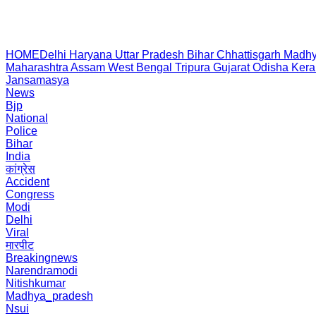
HOME
Delhi
Haryana
Uttar Pradesh
Bihar
Chhattisgarh
Madhy
Maharashtra
Assam
West Bengal
Tripura
Gujarat
Odisha
Kera
Jansamasya
News
Bjp
National
Police
Bihar
India
कांग्रेस
Accident
Congress
Modi
Delhi
Viral
मारपीट
Breakingnews
Narendramodi
Nitishkumar
Madhya_pradesh
Nsui