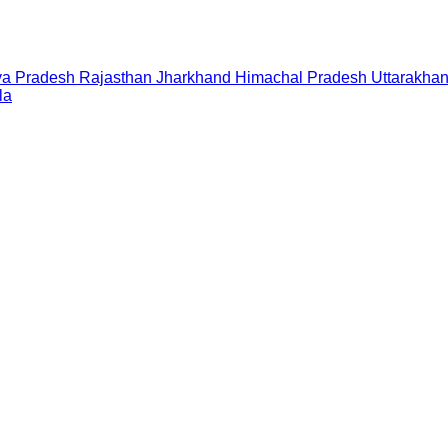
a Pradesh
Rajasthan
Jharkhand
Himachal Pradesh
Uttarakha
la