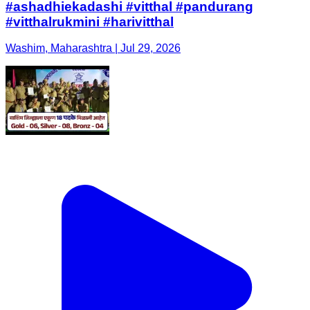
#ashadhiekadashi #vitthal #pandurang
#vitthalrukmini #harivitthal
Washim, Maharashtra | Jul 29, 2026