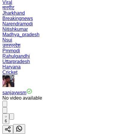
Viral
मारपीट
Jharkhand
Breakingnews
Narendramodi
Nitishkumar
Madhya_pradesh
Nsui
उत्तरप्रदेश
Pmmodi
Rahulgandhi
Uttarpradesh
Haryana
Cricket
sanjaywsm
No video available
6