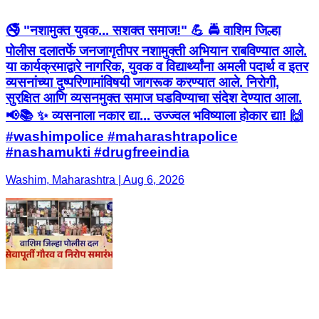
🚭 "नशामुक्त युवक... सशक्त समाज!" 💪 🚔 वाशिम जिल्हा
पोलीस दलातर्फे जनजागृतीपर नशामुक्ती अभियान राबविण्यात आले.
या कार्यक्रमाद्वारे नागरिक, युवक व विद्यार्थ्यांना अमली पदार्थ व इतर
व्यसनांच्या दुष्परिणामांविषयी जागरूक करण्यात आले. निरोगी,
सुरक्षित आणि व्यसनमुक्त समाज घडविण्याचा संदेश देण्यात आला.
📢📚 ✨ व्यसनाला नकार द्या... उज्ज्वल भविष्याला होकार द्या! 🙌
#washimpolice #maharashtrapolice
#nashamukti #drugfreeindia
Washim, Maharashtra | Aug 6, 2026