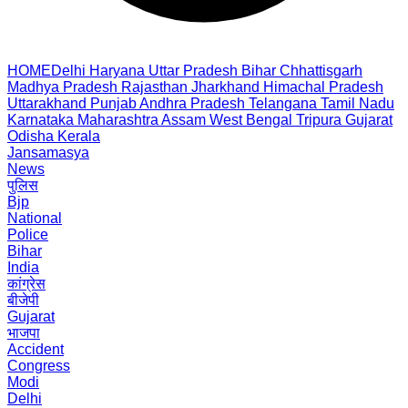
HOME
Delhi
Haryana
Uttar Pradesh
Bihar
Chhattisgarh
Madhya Pradesh
Rajasthan
Jharkhand
Himachal Pradesh
Uttarakhand
Punjab
Andhra Pradesh
Telangana
Tamil Nadu
Karnataka
Maharashtra
Assam
West Bengal
Tripura
Gujarat
Odisha
Kerala
Jansamasya
News
पुलिस
Bjp
National
Police
Bihar
India
कांग्रेस
बीजेपी
Gujarat
भाजपा
Accident
Congress
Modi
Delhi