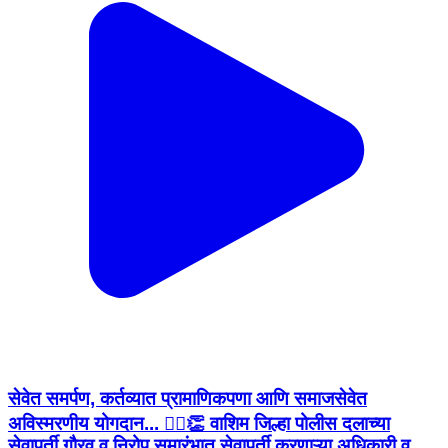
सेवेत समर्पण, कर्तव्यात प्रामाणिकपणा आणि समाजसेवेत
अविस्मरणीय योगदान... 👮‍♂️👏 वाशिम जिल्हा पोलीस दलाच्या
सेवापूर्ती गौरव व निरोप समारंभात सेवापूर्ती करणाऱ्या अधिकारी व