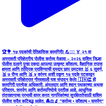
🏆💐 १७ पदकांची ऐतिहासिक कामगिरी! 💪👮‍♂️ 🏅 २१ वा
अमरावती परिक्षेत्रीय पोलीस कर्तव्य मेळावा – २०२६ वाशिम जिल्हा
पोलीस दलाने पुन्हा एकदा आपल्या उत्कृष्ट कौशल्य, वैज्ञानिक तपास
क्षमता आणि तांत्रिक प्राविण्याची दमदार छाप उमटवत 🥇 ६ सुवर्ण,
🥈 ७ रौप्य आणि 🥉 ४ कांस्य अशी एकूण १७ पदके पटकावून
अमरावती परिक्षेत्रात गौरवशाली यश संपादन केले! 🇮🇳👏 ही
कामगिरी प्रत्येक अधिकारी, अंमलदार आणि श्वान पथकाच्या अथक
परिश्रम, समर्पण आणि कर्तव्यनिष्ठेचे प्रतीक आहे. आधुनिक
तंत्रज्ञानाचा प्रभावी वापर करत नागरिकांच्या सुरक्षिततेसाठी वाशिम
पोलीस सदैव कटिबद्ध आहेत. 🚔⚖️🔬 "कर्तव्य • कौशल्य • समर्पण"