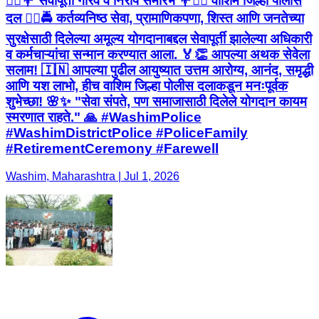
👮‍♂️💐 सेवापूर्ती गौरव व निरोप समारंभ 💐👮‍♀️ वाशिम जिल्हा पोलीस
दल 👮‍♂️🚔 कर्तव्यनिष्ठ सेवा, प्रामाणिकपणा, शिस्त आणि जनतेच्या
सुरक्षेसाठी दिलेल्या अमूल्य योगदानाबद्दल सेवापूर्ती झालेल्या अधिकारी
व कर्मचाऱ्यांचा सन्मान करण्यात आला. 🏅👏 आपल्या अथक सेवेला
सलाम! 🇮🇳 आपल्या पुढील आयुष्यात उत्तम आरोग्य, आनंद, समृद्धी
आणि यश लाभो, हीच वाशिम जिल्हा पोलीस दलाकडून मनःपूर्वक
शुभेच्छा! 🌸✨ "सेवा संपते, पण समाजासाठी दिलेले योगदान कायम
स्मरणात राहते." 🙏 #WashimPolice
#WashimDistrictPolice #PoliceFamily
#RetirementCeremony #Farewell
Washim, Maharashtra | Jul 1, 2026