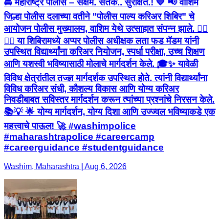
🚔 महाराष्ट्र पोलीस – सक्षम. सतर्क.. सुरक्षित.! 💙 📢 वाशिम
जिल्हा पोलीस दलाच्या वतीने "पोलीस पाल्य करिअर शिबिर" चे
आयोजन पोलीस मुख्यालय, वाशिम येथे उत्साहात संपन्न झाले. 👮‍♂️
👮‍♀️ या शिबिरामध्ये अप्पर पोलीस अधीक्षक लता फड मॅडम यांनी
उपस्थित विद्यार्थ्यांना करिअर नियोजन, स्पर्धा परीक्षा, उच्च शिक्षण
आणि यशस्वी भविष्यासाठी मोलाचे मार्गदर्शन केले. 🎓✨ यावेळी
विविध क्षेत्रांतील तज्ज्ञ मार्गदर्शक उपस्थित होते. त्यांनी विद्यार्थ्यांना
विविध करिअर संधी, कौशल्य विकास आणि योग्य करिअर
निवडीबाबत सविस्तर मार्गदर्शन करून त्यांच्या प्रश्नांचे निरसन केले.
📚💡 🌟 योग्य मार्गदर्शन, योग्य दिशा आणि उज्ज्वल भविष्याकडे एक
महत्त्वाचे पाऊल! 🚀 #washimpolice
#maharashtrapolice #careercamp
#careerguidance #studentguidance
Washim, Maharashtra | Aug 6, 2026