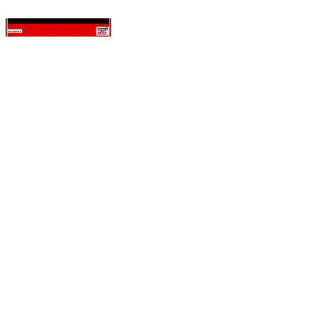
वाशिम-हिंगोली महामार्गावर शिवाई बसचा भीषण अपघात
#WashimAccident #BusAccident #ShivaiBus
#washim
Washim, Washim | Jun 11, 2026