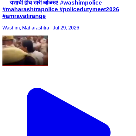
— यशाची हीच खरी ओळख! #washimpolice
#maharashtrapolice #policedutymeet2026
#amravatirange
Washim, Maharashtra | Jul 29, 2026