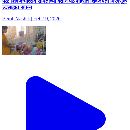
पेठ: शिवजन्मोत्सव समितीच्या वतीने पेठ शहरात शिवजयंती मिरवणूक
उत्साहात संपन्न
Peint, Nashik | Feb 19, 2026