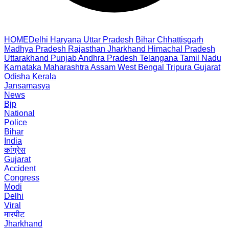
HOME
Delhi
Haryana
Uttar Pradesh
Bihar
Chhattisgarh
Madhya Pradesh
Rajasthan
Jharkhand
Himachal Pradesh
Uttarakhand
Punjab
Andhra Pradesh
Telangana
Tamil Nadu
Karnataka
Maharashtra
Assam
West Bengal
Tripura
Gujarat
Odisha
Kerala
Jansamasya
News
Bjp
National
Police
Bihar
India
कांग्रेस
Gujarat
Accident
Congress
Modi
Delhi
Viral
मारपीट
Jharkhand