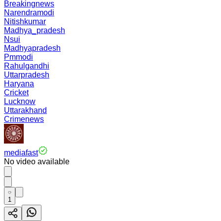
Breakingnews
Narendramodi
Nitishkumar
Madhya_pradesh
Nsui
Madhyapradesh
Pmmodi
Rahulgandhi
Uttarpradesh
Haryana
Cricket
Lucknow
Uttarakhand
Crimenews
mediafast
No video available
1