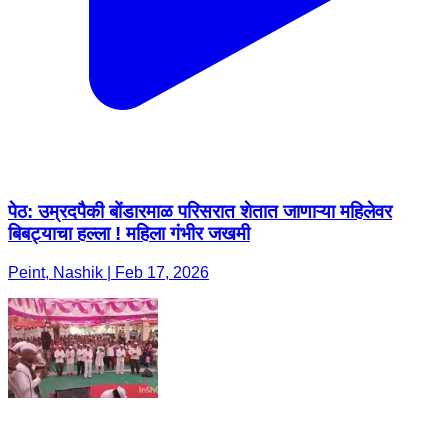
पेठ: उम्रदपैकी बोंडारमाळ परिसरात शेतात जाणाऱ्या महिलेवर
बिबट्याचा हल्ला ! महिला गंभीर जखमी
Peint, Nashik | Feb 17, 2026