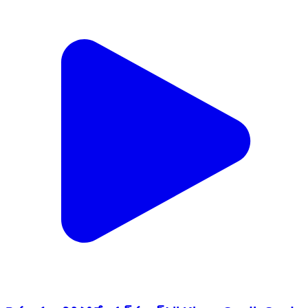
రైతులకు అదిరిపోయే గుడ్‌న్యూస్! || Kisan Credit Card
Loan Scheme for Farmers || Aadab News
Himayatnagar, Hyderabad | Aug 6, 2026