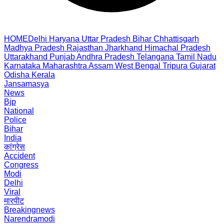
HOME
Delhi
Haryana
Uttar Pradesh
Bihar
Chhattisgarh
Madhya Pradesh
Rajasthan
Jharkhand
Himachal Pradesh
Uttarakhand
Punjab
Andhra Pradesh
Telangana
Tamil Nadu
Karnataka
Maharashtra
Assam
West Bengal
Tripura
Gujarat
Odisha
Kerala
Jansamasya
News
Bjp
National
Police
Bihar
India
कांग्रेस
Accident
Congress
Modi
Delhi
Viral
मारपीट
Breakingnews
Narendramodi