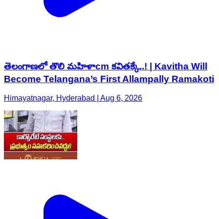
తెలంగాణలో తొలి మహిళాcm కవితక్కే..! | Kavitha Will
Become Telangana’s First Allampally Ramakoti
Himayatnagar, Hyderabad | Aug 6, 2026