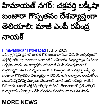
హిమాయత్ నగర్: చక్రవర్తి లక్కీషా
బంజారా గొప్పతనం దేశవ్యాప్తంగా
తెలియాలి: మాజీ ఎంపీ రవీంద్ర
నాయక్
Himayatnagar, Hyderabad
|
Jul 5, 2025
బషీర్బాగ్ ప్రెస్ క్లబ్ లో భారత్ గోర్ బంజారా సేవా సమితి ఆధ్వర్యంలో
చక్రవర్తి లక్కీ షా బంజారా జయంతిని శనివారం మధ్యాహ్నం ఘనంగా
నిర్వహించారు. ఈ కార్యక్రమంలో మాజీ ఎంపీ రవీంద్ర నాయక్
పాల్గొన్నారు. ఈ సందర్భంగా ఆయన మాట్లాడుతూ చక్రవర్తి లక్కీ షా
బంజారా గొప్పతనం దేశవ్యాప్తంగా తెలియాలని అన్నారు. అందుకోసం
ఆయన విగ్రహాన్ని ఏర్పాటు చేయాలని మాజీ ఎంపీ రవీంద్ర నాయక్
తెలిపారు. అలాగే చక్రవర్తి లక్కీషా గురించి తెలంగాణలో స్టడీ సర్కిల్
మ్యూజియం ఏర్పాటు చేసి చరిత్రను పరిశోధించాలని తెలిపారు.
MORE NEWS