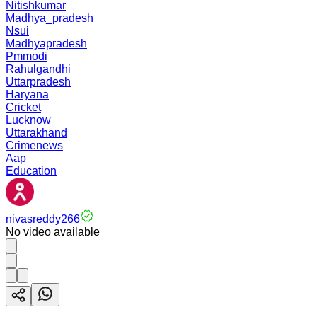
Nitishkumar
Madhya_pradesh
Nsui
Madhyapradesh
Pmmodi
Rahulgandhi
Uttarpradesh
Haryana
Cricket
Lucknow
Uttarakhand
Crimenews
Aap
Education
nivasreddy266
No video available