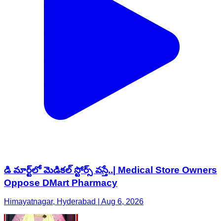
డి మార్ట్‌లో మెడికల్ స్టోర్స్ వస్తే..| Medical Store Owners
Oppose DMart Pharmacy
Himayatnagar, Hyderabad | Aug 6, 2026