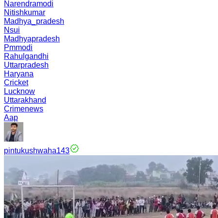
Narendramodi
Nitishkumar
Madhya_pradesh
Nsui
Madhyapradesh
Pmmodi
Rahulgandhi
Uttarpradesh
Haryana
Cricket
Lucknow
Uttarakhand
Crimenews
Aap
pintukushwaha143