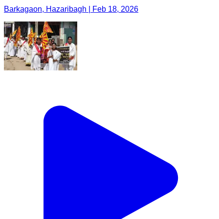
Barkagaon, Hazaribagh | Feb 18, 2026