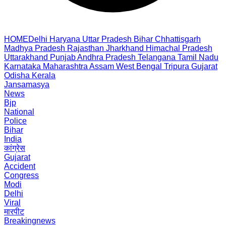
HOME
Delhi
Haryana
Uttar Pradesh
Bihar
Chhattisgarh
Madhya Pradesh
Rajasthan
Jharkhand
Himachal Pradesh
Uttarakhand
Punjab
Andhra Pradesh
Telangana
Tamil Nadu
Karnataka
Maharashtra
Assam
West Bengal
Tripura
Gujarat
Odisha
Kerala
Jansamasya
News
Bjp
National
Police
Bihar
India
कांग्रेस
Gujarat
Accident
Congress
Modi
Delhi
Viral
मारपीट
Breakingnews