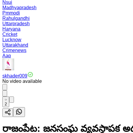
Nsui
Madhyapradesh
Pmmodi
Rahulgandhi
Uttarpradesh
Haryana
Cricket
Lucknow
Uttarakhand
Crimenews
Aap
skhader009
No video available
2
రాజంపేట: జనసంఘ వ్యవస్థాపక అధ్యక