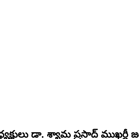
్షులు డా. శ్యామ ప్రసాద్ ముఖర్జీ