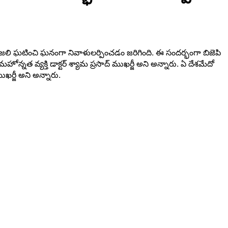
పాంజలి ఘటించి ఘనంగా నివాళులర్పించడం జరిగింది. ఈ సందర్భంగా బిజెపి
త వ్యక్తి డాక్టర్ శ్యామ ప్రసాద్ ముఖర్జీ అని అన్నారు. ఏ దేశమేదో
ుఖర్జీ అని అన్నారు.