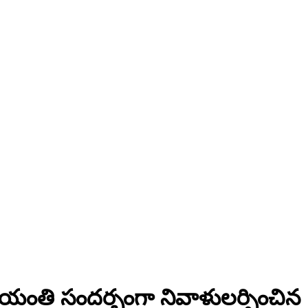
 జయంతి సందర్భంగా నివాళులర్పించిన