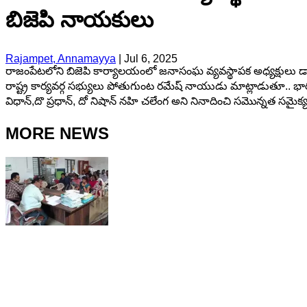
బిజెపి నాయకులు
Rajampet, Annamayya
|
Jul 6, 2025
రాజంపేటలోని బిజెపి కార్యాలయంలో జనాసంఘ వ్యవస్థాపక అధ్యక్షులు డాక్
రాష్ట్ర కార్యవర్గ సభ్యులు పోతుగుంట రమేష్ నాయుడు మాట్లాడుతూ.. భా
విధాన్,దొ ప్రధాన్, దో నిషాన్ నహి చలేంగ అని నినాదించి సమొన్నత సమైక్
MORE NEWS