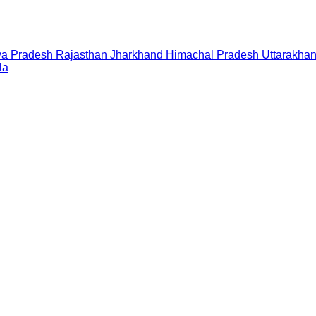
a Pradesh
Rajasthan
Jharkhand
Himachal Pradesh
Uttarakha
la