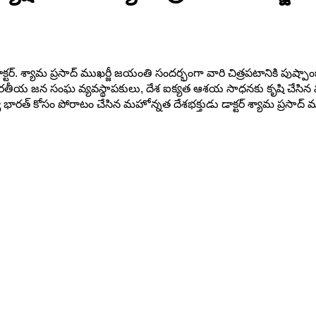
టర్. శ్యామ ప్రసాద్ ముఖర్జీ జయంతి సందర్భంగా వారి చిత్రపటానికి పుష్
రతీయ జన సంఘ వ్యవస్థాపకులు, దేశ ఐక్యత ఆశయ సాధనకు కృషి చేసిన మహోన్న
య భారత్ కోసం పోరాటం చేసిన మహోన్నత దేశభక్తుడు డాక్టర్ శ్యామ ప్రసాద్ మ