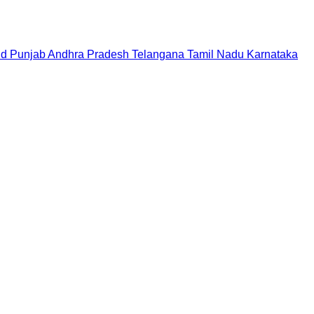
nd
Punjab
Andhra Pradesh
Telangana
Tamil Nadu
Karnataka