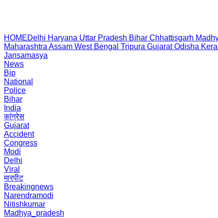
HOME
Delhi
Haryana
Uttar Pradesh
Bihar
Chhattisgarh
Madhy
Maharashtra
Assam
West Bengal
Tripura
Gujarat
Odisha
Kera
Jansamasya
News
Bjp
National
Police
Bihar
India
कांग्रेस
Gujarat
Accident
Congress
Modi
Delhi
Viral
मारपीट
Breakingnews
Narendramodi
Nitishkumar
Madhya_pradesh