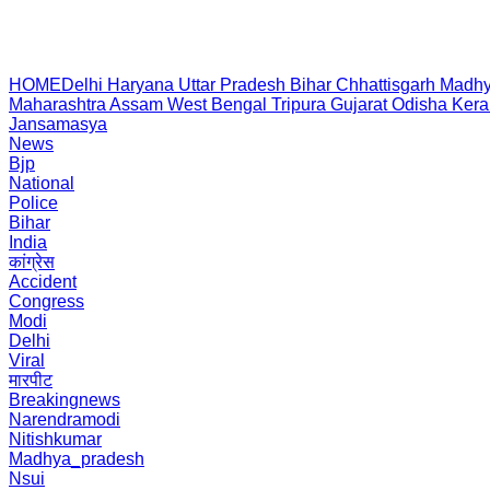
HOME
Delhi
Haryana
Uttar Pradesh
Bihar
Chhattisgarh
Madhy
Maharashtra
Assam
West Bengal
Tripura
Gujarat
Odisha
Kera
Jansamasya
News
Bjp
National
Police
Bihar
India
कांग्रेस
Accident
Congress
Modi
Delhi
Viral
मारपीट
Breakingnews
Narendramodi
Nitishkumar
Madhya_pradesh
Nsui