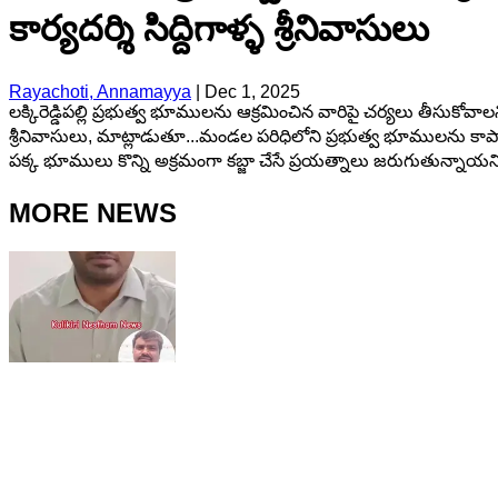
కార్యదర్శి సిద్దిగాళ్ళ శ్రీనివాసులు
Rayachoti, Annamayya
|
Dec 1, 2025
లక్కిరెడ్డిపల్లి ప్రభుత్వ భూములను ఆక్రమించిన వారిపై చర్యలు తీసుకోవాలని
శ్రీనివాసులు, మాట్లాడుతూ...మండల పరిధిలోని ప్రభుత్వ భూములను కాపా
పక్క భూములు కొన్ని అక్రమంగా కబ్జా చేసే ప్రయత్నాలు జరుగుతున్నాయన
MORE NEWS