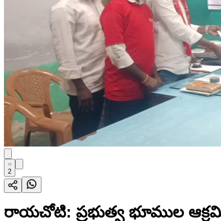
2
రాయచోటి: ప్రభుత్వ భూముల ఆక్రమి