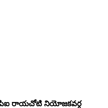
సిపిఐ రాయచోటి నియోజకవర్గ