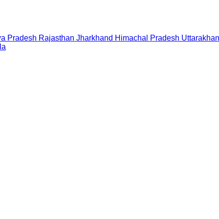
a Pradesh
Rajasthan
Jharkhand
Himachal Pradesh
Uttarakha
la