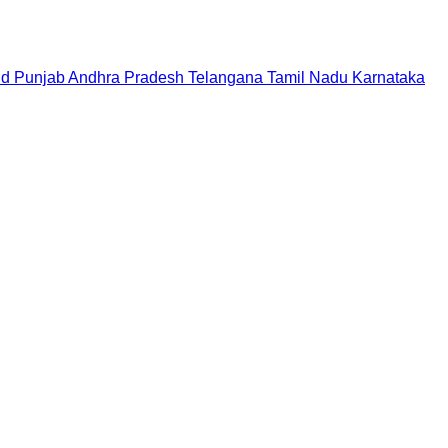
nd
Punjab
Andhra Pradesh
Telangana
Tamil Nadu
Karnataka