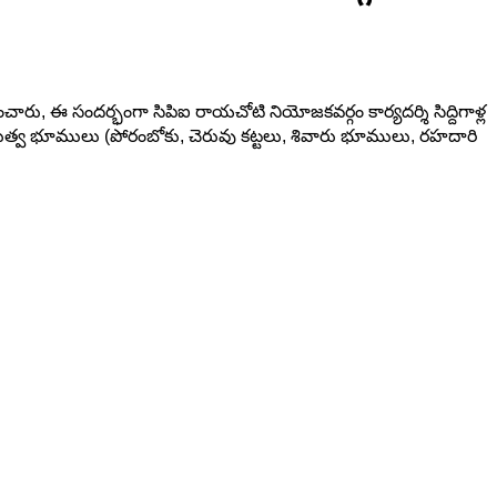
్పించారు, ఈ సందర్భంగా సిపిఐ రాయచోటి నియోజకవర్గం కార్యదర్శి సిద్దిగాళ్ల
్రభుత్వ భూములు (పోరంబోకు, చెరువు కట్టలు, శివారు భూములు, రహదారి