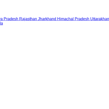
a Pradesh
Rajasthan
Jharkhand
Himachal Pradesh
Uttarakha
la