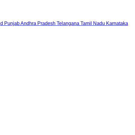
nd
Punjab
Andhra Pradesh
Telangana
Tamil Nadu
Karnataka