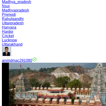
Madhya_pradesh
Nsui
Madhyapradesh
Pmmodi
Rahulgandhi
Uttarpradesh
Haryana
Hardoi
Cricket
Lucknow
Uttarakhand
arvindmac291080