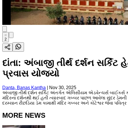
2
દાંતા: અંબાજી તીર્થ દર્શન સર્ક
પ્રવાસ યોજયો
Danta, Banas Kantha
|
Nov 30, 2025
અંબાજી તીર્થ દર્શન સર્કિટ અંતર્ગત એલિસીયમ એડવેન્ચર્સ બાઈકર
મંદિરના દર્શનથી થઈ હતી ત્યારબાદ ગબ્બર પાછળ આવેલા સુંદર ડેમન
દરમ્યાન રીંછડિયા ડેમ કામાક્ષી મંદિર ગબ્બર અને કોટેશ્વર જેવા પવિત્ર
MORE NEWS