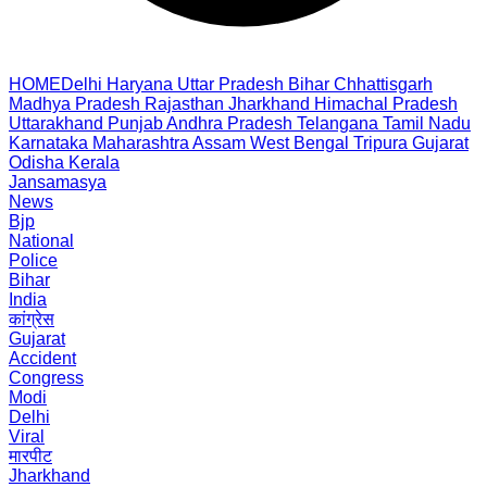
HOME
Delhi
Haryana
Uttar Pradesh
Bihar
Chhattisgarh
Madhya Pradesh
Rajasthan
Jharkhand
Himachal Pradesh
Uttarakhand
Punjab
Andhra Pradesh
Telangana
Tamil Nadu
Karnataka
Maharashtra
Assam
West Bengal
Tripura
Gujarat
Odisha
Kerala
Jansamasya
News
Bjp
National
Police
Bihar
India
कांग्रेस
Gujarat
Accident
Congress
Modi
Delhi
Viral
मारपीट
Jharkhand