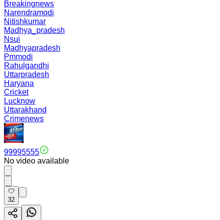
Breakingnews
Narendramodi
Nitishkumar
Madhya_pradesh
Nsui
Madhyapradesh
Pmmodi
Rahulgandhi
Uttarpradesh
Haryana
Cricket
Lucknow
Uttarakhand
Crimenews
99995555
No video available
32