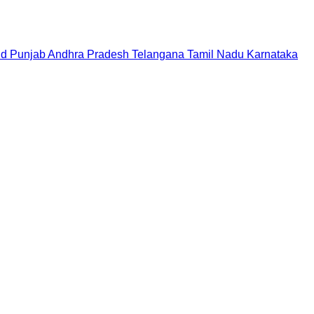
nd
Punjab
Andhra Pradesh
Telangana
Tamil Nadu
Karnataka