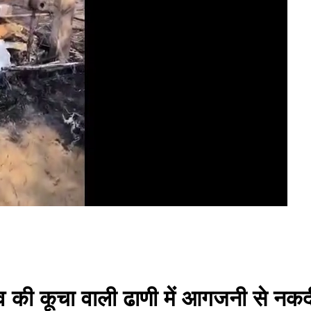
ंव की कूचा वाली ढाणी में आगजनी से नकद