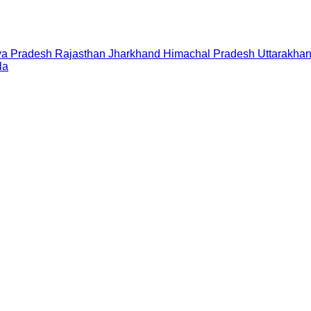
a Pradesh
Rajasthan
Jharkhand
Himachal Pradesh
Uttarakha
la