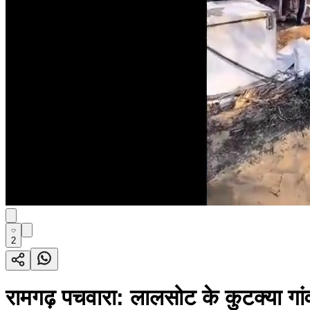
2
रामगढ़ पचवारा: लालसोट के कुटक्या गा