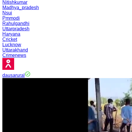
Nitishkumar
Madhya_pradesh
Nsui
Pmmodi
Rahulgandhi
Uttarpradesh
Haryana
Cricket
Lucknow
Uttarakhand
Crimenews
dausarural