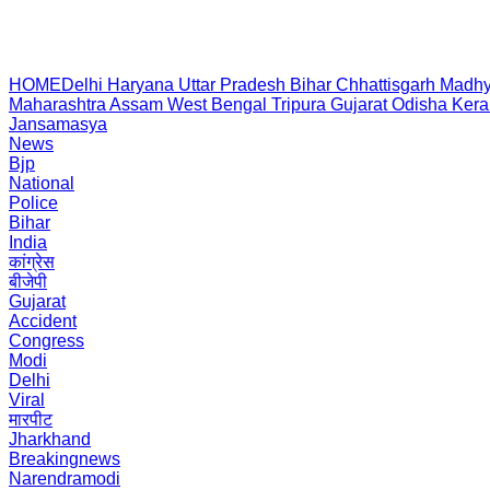
HOME
Delhi
Haryana
Uttar Pradesh
Bihar
Chhattisgarh
Madhy
Maharashtra
Assam
West Bengal
Tripura
Gujarat
Odisha
Kera
Jansamasya
News
Bjp
National
Police
Bihar
India
कांग्रेस
बीजेपी
Gujarat
Accident
Congress
Modi
Delhi
Viral
मारपीट
Jharkhand
Breakingnews
Narendramodi