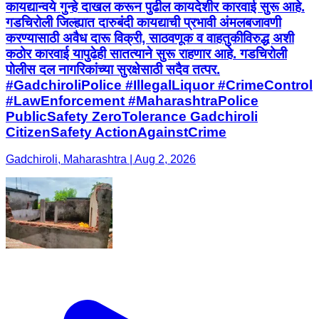
कायद्यान्वये गुन्हे दाखल करून पुढील कायदेशीर कारवाई सुरू आहे.
गडचिरोली जिल्ह्यात दारुबंदी कायद्याची प्रभावी अंमलबजावणी
करण्यासाठी अवैध दारू विक्री, साठवणूक व वाहतुकीविरुद्ध अशी
कठोर कारवाई यापुढेही सातत्याने सुरू राहणार आहे. गडचिरोली
पोलीस दल नागरिकांच्या सुरक्षेसाठी सदैव तत्पर.
#GadchiroliPolice #IllegalLiquor #CrimeControl
#LawEnforcement #MaharashtraPolice
PublicSafety ZeroTolerance Gadchiroli
CitizenSafety ActionAgainstCrime
Gadchiroli, Maharashtra | Aug 2, 2026