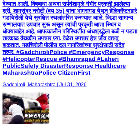
देण्यात आली. विषबाधा अथवा सर्पदंशामुळे गंभीर प्रकृती झालेल्या
श्री. शामसुंदर नरोटी (वय 35) यांना भामरागड येथून हेलिकॉप्टरद्वारे
गडचिरोली येथे सुरक्षित स्थलांतरित करण्यात आले. जिल्हा सामान्य
रुग्णालयात उपचार सुरू असून त्यांची प्रकृती आता स्थिर व
धोक्याबाहेर आहे. आपत्कालीन परिस्थितीत अंधश्रद्धेला बळी न पडता
तात्काळ वैद्यकीय उपचार घ्या. वेळेत उपचार हेच जीव वाचवू
शकतात. गडचिरोली पोलीस दल नागरिकांच्या सुरक्षेसाठी सदैव
तत्पर. #GadchiroliPolice #EmergencyResponse
#HelicopterRescue #Bhamragad #Laheri
PublicSafety DisasterResponse Healthcare
MaharashtraPolice CitizenFirst
Gadchiroli, Maharashtra | Jul 31, 2026