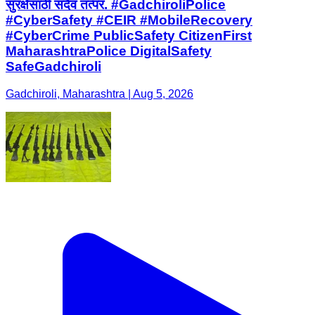
सुरक्षेसाठी सदैव तत्पर. #GadchiroliPolice
#CyberSafety #CEIR #MobileRecovery
#CyberCrime PublicSafety CitizenFirst
MaharashtraPolice DigitalSafety
SafeGadchiroli
Gadchiroli, Maharashtra | Aug 5, 2026