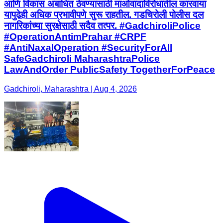
आणि विकास अबाधित ठेवण्यासाठी माओवादाविरोधातील कारवाया
यापुढेही अधिक प्रभावीपणे सुरू राहतील. गडचिरोली पोलीस दल
नागरिकांच्या सुरक्षेसाठी सदैव तत्पर. #GadchiroliPolice
#OperationAntimPrahar #CRPF
#AntiNaxalOperation #SecurityForAll
SafeGadchiroli MaharashtraPolice
LawAndOrder PublicSafety TogetherForPeace
Gadchiroli, Maharashtra | Aug 4, 2026