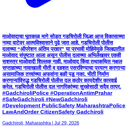
माओवादाचा भूतकाळ मागे सोडत गडचिरोली जिल्हा आज विकासाच्या
नव्या वाटेवर आत्मविश्वासाने पुढे जात आहे. गडचिरोली पोलीस
दलाच्या “ऑपरेशन अंतिम प्रहार” या प्रभावी मोहिमेमुळे जिल्ह्यातील
माओवाद संपुष्टात आला असून पोलीस दलाच्या अभिलेखावर एकही
सशस्त्र माओवादी शिल्लक नाही. माओवाद किंवा तथाकथित नक्षल
सप्ताहाच्या नावाखाली भीती व दहशत पसरविण्याचा प्रयत्न करणाऱ्या
असामाजिक तत्त्वांच्या अफवांना बळी पडू नका. भीती निर्माण
करणाऱ्यांविरुद्ध गडचिरोली पोलीस दल कठोर कायदेशीर कारवाई
करेल. गडचिरोली पोलीस दल नागरिकांच्या सुरक्षेसाठी सदैव तत्पर.
#GadchiroliPolice #OperationAntimPrahar
#SafeGadchiroli #NewGadchiroli
#Development PublicSafety MaharashtraPolice
LawAndOrder CitizenSafety Gadchiroli
Gadchiroli, Maharashtra | Jul 29, 2026