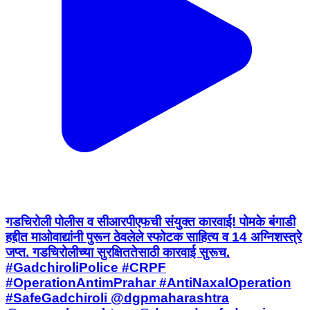
गडचिरोली पोलीस व सीआरपीएफची संयुक्त कारवाई! पोमके बंगाडी
हद्दीत माओवाद्यांनी पुरून ठेवलेले स्फोटक साहित्य व 14 अग्निशस्त्रे
जप्त. गडचिरोलीच्या सुरक्षिततेसाठी कारवाई सुरूच.
#GadchiroliPolice #CRPF
#OperationAntimPrahar #AntiNaxalOperation
#SafeGadchiroli @dgpmaharashtra