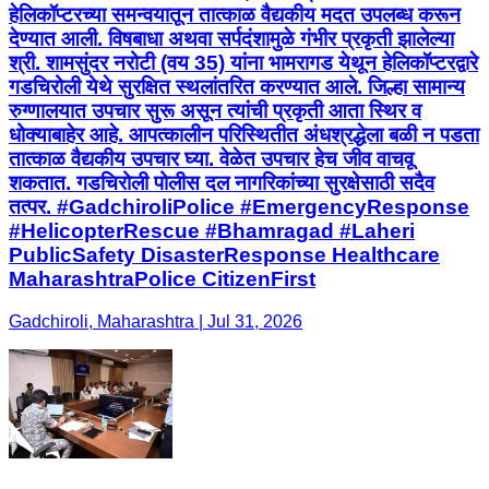
हेलिकॉप्टरच्या समन्वयातून तात्काळ वैद्यकीय मदत उपलब्ध करून
देण्यात आली. विषबाधा अथवा सर्पदंशामुळे गंभीर प्रकृती झालेल्या
श्री. शामसुंदर नरोटी (वय 35) यांना भामरागड येथून हेलिकॉप्टरद्वारे
गडचिरोली येथे सुरक्षित स्थलांतरित करण्यात आले. जिल्हा सामान्य
रुग्णालयात उपचार सुरू असून त्यांची प्रकृती आता स्थिर व
धोक्याबाहेर आहे. आपत्कालीन परिस्थितीत अंधश्रद्धेला बळी न पडता
तात्काळ वैद्यकीय उपचार घ्या. वेळेत उपचार हेच जीव वाचवू
शकतात. गडचिरोली पोलीस दल नागरिकांच्या सुरक्षेसाठी सदैव
तत्पर. #GadchiroliPolice #EmergencyResponse
#HelicopterRescue #Bhamragad #Laheri
PublicSafety DisasterResponse Healthcare
MaharashtraPolice CitizenFirst
Gadchiroli, Maharashtra | Jul 31, 2026