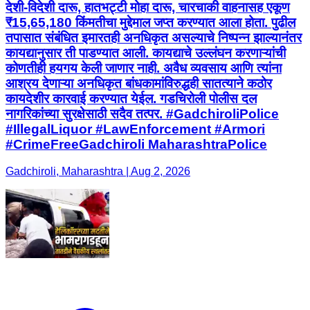
देशी-विदेशी दारू, हातभट्टी मोहा दारू, चारचाकी वाहनासह एकूण
₹15,65,180 किंमतीचा मुद्देमाल जप्त करण्यात आला होता. पुढील
तपासात संबंधित इमारतही अनधिकृत असल्याचे निष्पन्न झाल्यानंतर
कायद्यानुसार ती पाडण्यात आली. कायद्याचे उल्लंघन करणाऱ्यांची
कोणतीही हयगय केली जाणार नाही. अवैध व्यवसाय आणि त्यांना
आश्रय देणाऱ्या अनधिकृत बांधकामांविरुद्धही सातत्याने कठोर
कायदेशीर कारवाई करण्यात येईल. गडचिरोली पोलीस दल
नागरिकांच्या सुरक्षेसाठी सदैव तत्पर. #GadchiroliPolice
#IllegalLiquor #LawEnforcement #Armori
#CrimeFreeGadchiroli MaharashtraPolice
Gadchiroli, Maharashtra | Aug 2, 2026