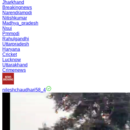
Jharkhand
Breakingnews
Narendramodi
Nitishkumar
Madhya_pradesh
Nsui
Pmmodi
Rahulgandhi
Uttarpradesh
Haryana
Cricket
Lucknow
Uttarakhand
Crimenews
nileshchaudhari58_4