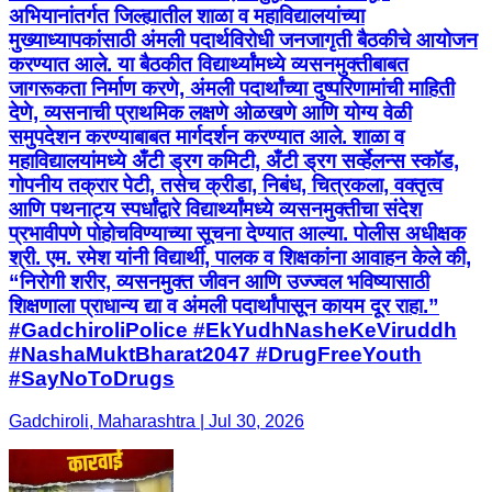
अभियानांतर्गत जिल्ह्यातील शाळा व महाविद्यालयांच्या
मुख्याध्यापकांसाठी अंमली पदार्थविरोधी जनजागृती बैठकीचे आयोजन
करण्यात आले. या बैठकीत विद्यार्थ्यांमध्ये व्यसनमुक्तीबाबत
जागरूकता निर्माण करणे, अंमली पदार्थांच्या दुष्परिणामांची माहिती
देणे, व्यसनाची प्राथमिक लक्षणे ओळखणे आणि योग्य वेळी
समुपदेशन करण्याबाबत मार्गदर्शन करण्यात आले. शाळा व
महाविद्यालयांमध्ये अँटी ड्रग कमिटी, अँटी ड्रग सर्व्हेलन्स स्कॉड,
गोपनीय तक्रार पेटी, तसेच क्रीडा, निबंध, चित्रकला, वक्तृत्व
आणि पथनाट्य स्पर्धांद्वारे विद्यार्थ्यांमध्ये व्यसनमुक्तीचा संदेश
प्रभावीपणे पोहोचविण्याच्या सूचना देण्यात आल्या. पोलीस अधीक्षक
श्री. एम. रमेश यांनी विद्यार्थी, पालक व शिक्षकांना आवाहन केले की,
“निरोगी शरीर, व्यसनमुक्त जीवन आणि उज्ज्वल भविष्यासाठी
शिक्षणाला प्राधान्य द्या व अंमली पदार्थांपासून कायम दूर राहा.”
#GadchiroliPolice #EkYudhNasheKeViruddh
#NashaMuktBharat2047 #DrugFreeYouth
#SayNoToDrugs
Gadchiroli, Maharashtra | Jul 30, 2026