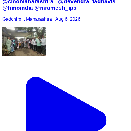
@cmomaharashtra_ @devendra_fadnavis
@hmoindia @mramesh_ips
Gadchiroli, Maharashtra | Aug 6, 2026