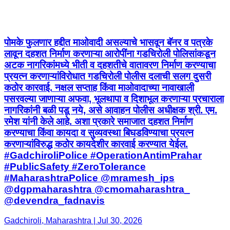
पोमके फुलणार हद्दीत माओवादी असल्याचे भासवून बॅनर व पत्रके
लावून दहशत निर्माण करणाऱ्या आरोपींना गडचिरोली पोलिसांकडून
अटक नागरिकांमध्ये भीती व दहशतीचे वातावरण निर्माण करण्याचा
प्रयत्न करणाऱ्यांविरोधात गडचिरोली पोलीस दलाची सलग दुसरी
कठोर कारवाई. नक्षल सप्ताह किंवा माओवादाच्या नावाखाली
पसरवल्या जाणाऱ्या अफवा, भूलथापा व दिशाभूल करणाऱ्या प्रचाराला
नागरिकांनी बळी पडू नये, असे आवाहन पोलीस अधीक्षक श्री. एम.
रमेश यांनी केले आहे. अशा प्रकारे समाजात दहशत निर्माण
करण्याचा किंवा कायदा व सुव्यवस्था बिघडविण्याचा प्रयत्न
करणाऱ्यांविरुद्ध कठोर कायदेशीर कारवाई करण्यात येईल.
#GadchiroliPolice #OperationAntimPrahar
#PublicSafety #ZeroTolerance
#MaharashtraPolice @mramesh_ips
@dgpmaharashtra @cmomaharashtra_
@devendra_fadnavis
Gadchiroli, Maharashtra | Jul 30, 2026