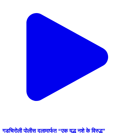
गडचिरोली पोलीस दलामार्फत “एक युद्ध नशे के विरुद्ध”