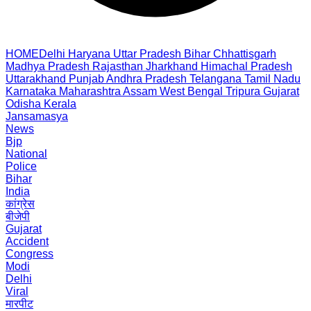
HOME
Delhi
Haryana
Uttar Pradesh
Bihar
Chhattisgarh
Madhya Pradesh
Rajasthan
Jharkhand
Himachal Pradesh
Uttarakhand
Punjab
Andhra Pradesh
Telangana
Tamil Nadu
Karnataka
Maharashtra
Assam
West Bengal
Tripura
Gujarat
Odisha
Kerala
Jansamasya
News
Bjp
National
Police
Bihar
India
कांग्रेस
बीजेपी
Gujarat
Accident
Congress
Modi
Delhi
Viral
मारपीट