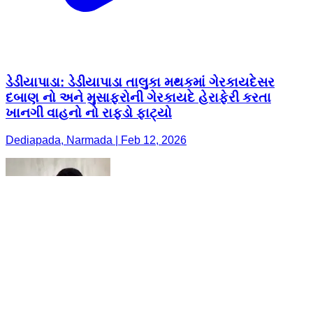
ડેડીયાપાડા: ડેડીયાપાડા તાલુકા મથકમાં ગેરકાયદેસર
દબાણ નો અને મુસાફરોની ગેરકાયદે હેરાફેરી કરતા
ખાનગી વાહનો નો રાફડો ફાટ્યો
Dediapada, Narmada | Feb 12, 2026