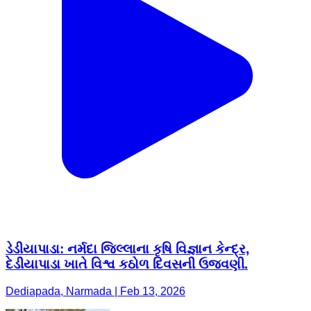
ડેડીયાપાડા: નર્મદા જિલ્લાના કૃષિ વિજ્ઞાન કેન્દ્ર,
દેડીયાપાડા ખાતે વિશ્વ કઠોળ દિવસની ઉજવણી.
Dediapada, Narmada | Feb 13, 2026