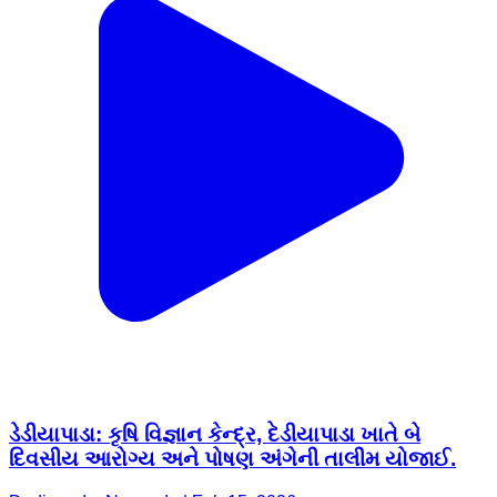
ડેડીયાપાડા: કૃષિ વિજ્ઞાન કેન્દ્ર, દેડીયાપાડા ખાતે બે
દિવસીય આરોગ્ય અને પોષણ અંગેની તાલીમ યોજાઈ.