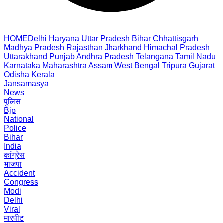
HOME
Delhi
Haryana
Uttar Pradesh
Bihar
Chhattisgarh
Madhya Pradesh
Rajasthan
Jharkhand
Himachal Pradesh
Uttarakhand
Punjab
Andhra Pradesh
Telangana
Tamil Nadu
Karnataka
Maharashtra
Assam
West Bengal
Tripura
Gujarat
Odisha
Kerala
Jansamasya
News
पुलिस
Bjp
National
Police
Bihar
India
कांग्रेस
भाजपा
Accident
Congress
Modi
Delhi
Viral
मारपीट