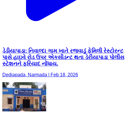
ડેડીયાપાડા: નિવાલ્દા ગામ ખાતે રજવાડું ફેમિલી રેસ્ટોરન્ટ
પાસે હાઇવે રોડ ઉપર એકસીડન્ટ થતા ડેરીયાપાડા પોલીસ
સ્ટેશનને ફરિયાદ નોંધાય.
Dediapada, Narmada | Feb 18, 2026