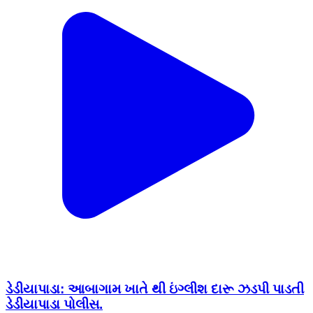
ડેડીયાપાડા: આબાગામ ખાતે થી ઇંગ્લીશ દારૂ ઝડપી પાડતી
ડેડીયાપાડા પોલીસ.