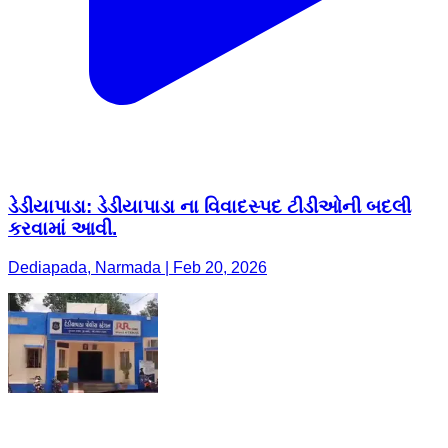
ડેડીયાપાડા: ડેડીયાપાડા ના વિવાદસ્પદ ટીડીઓની બદલી
કરવામાં આવી.
Dediapada, Narmada | Feb 20, 2026