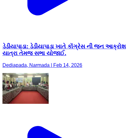
ડેડીયાપાડા: ડેડીયાપાડા ખાતે કૉંગ્રેસ ની જન આક્રોશ
યાત્રા તેમજ સભા યોજાઈ.
Dediapada, Narmada | Feb 14, 2026