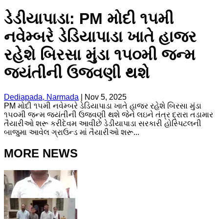
ડેડીયાપાડા: PM મોદી ૧૫મી
નવેમ્બરે ડેડિયાપાડા ખાતે હાજર
રહેશે બિરસા મુંડા ૧૫૦મી જન્મ
જયંતીની ઉજવણી થશે
Dediapada, Narmada
|
Nov 5, 2025
PM મોદી ૧૫મી નવેમ્બરે ડેડિયાપાડા ખાતે હાજર રહેશે બિરસા મુંડા
૧૫૦મી જન્મ જયંતીની ઉજવણી થશે જેને લઇને તંત્ર દ્રારા તડામાર
તૈયારીઓ શરૂ કરીદેવમ આવીછે ડેડીયાપાડા સરકારી હોસ્પિટલની
બાજુમા આવેલ ગ્રાઉન્ડ માં તૈયારીઓ શરૂ...
MORE NEWS