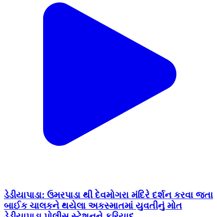
ડેડીયાપાડા: ઉમરપાડા થી દેવમોગરા મંદિરે દર્શન કરવા જતા
બાઈક ચાલકને થયેલા અકસ્માતમાં યુવતીનું મોત
ડેડીયાપાડા પોલીસ સ્ટેશનને ફરિયાદ.