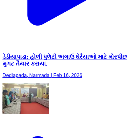
ડેડીયાપાડા: હોળી ધુળેટી અગાઉ ઘેરૈયાઓ માટે મોરપીંછ
મુગટ તૈયાર કરાયા.
Dediapada, Narmada | Feb 16, 2026