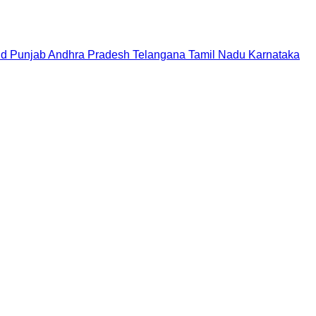
nd
Punjab
Andhra Pradesh
Telangana
Tamil Nadu
Karnataka