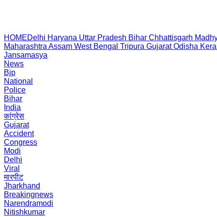
HOME
Delhi
Haryana
Uttar Pradesh
Bihar
Chhattisgarh
Madhy
Maharashtra
Assam
West Bengal
Tripura
Gujarat
Odisha
Kera
Jansamasya
News
Bjp
National
Police
Bihar
India
कांग्रेस
Gujarat
Accident
Congress
Modi
Delhi
Viral
मारपीट
Jharkhand
Breakingnews
Narendramodi
Nitishkumar