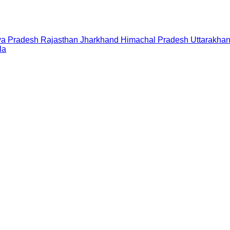
a Pradesh
Rajasthan
Jharkhand
Himachal Pradesh
Uttarakha
la