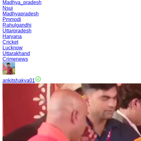
Madhya_pradesh
Nsui
Madhyapradesh
Pmmodi
Rahulgandhi
Uttarpradesh
Haryana
Cricket
Lucknow
Uttarakhand
Crimenews
ankitshakya01