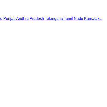
nd
Punjab
Andhra Pradesh
Telangana
Tamil Nadu
Karnataka