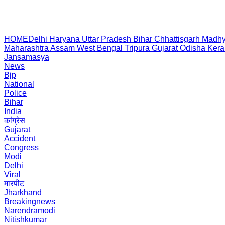
HOME
Delhi
Haryana
Uttar Pradesh
Bihar
Chhattisgarh
Madhy
Maharashtra
Assam
West Bengal
Tripura
Gujarat
Odisha
Kera
Jansamasya
News
Bjp
National
Police
Bihar
India
कांग्रेस
Gujarat
Accident
Congress
Modi
Delhi
Viral
मारपीट
Jharkhand
Breakingnews
Narendramodi
Nitishkumar