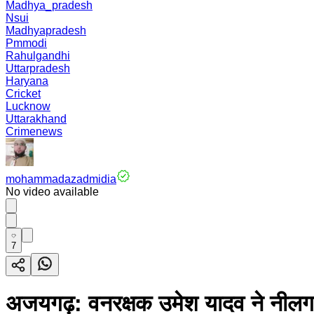
Madhya_pradesh
Nsui
Madhyapradesh
Pmmodi
Rahulgandhi
Uttarpradesh
Haryana
Cricket
Lucknow
Uttarakhand
Crimenews
mohammadazadmidia
No video available
7
अजयगढ़: वनरक्षक उमेश यादव ने नीलगाय 