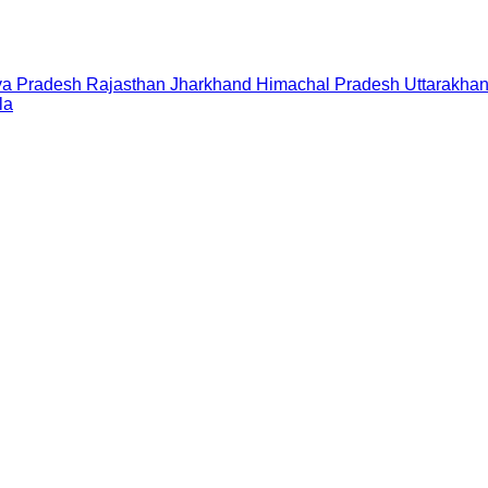
a Pradesh
Rajasthan
Jharkhand
Himachal Pradesh
Uttarakha
la