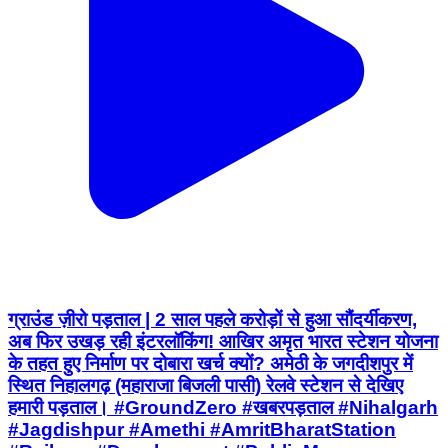
ग्राउंड ज़ीरो पड़ताल | 2 साल पहले करोड़ों से हुआ सौंदर्यीकरण,
अब फिर उखड़ रही इंटरलॉकिंग! आखिर अमृत भारत स्टेशन योजना
के तहत हुए निर्माण पर दोबारा खर्च क्यों? अमेठी के जगदीशपुर में
स्थित निहालगढ़ (महाराजा बिजली पासी) रेलवे स्टेशन से देखिए
हमारी पड़ताल। #GroundZero #खबरपड़ताल #Nihalgarh
#Jagdishpur #Amethi #AmritBharatStation