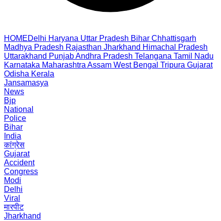
HOME
Delhi
Haryana
Uttar Pradesh
Bihar
Chhattisgarh
Madhya Pradesh
Rajasthan
Jharkhand
Himachal Pradesh
Uttarakhand
Punjab
Andhra Pradesh
Telangana
Tamil Nadu
Karnataka
Maharashtra
Assam
West Bengal
Tripura
Gujarat
Odisha
Kerala
Jansamasya
News
Bjp
National
Police
Bihar
India
कांग्रेस
Gujarat
Accident
Congress
Modi
Delhi
Viral
मारपीट
Jharkhand