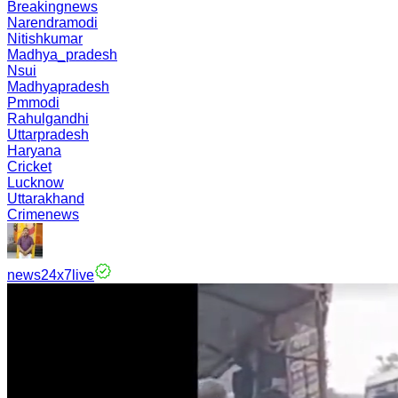
Breakingnews
Narendramodi
Nitishkumar
Madhya_pradesh
Nsui
Madhyapradesh
Pmmodi
Rahulgandhi
Uttarpradesh
Haryana
Cricket
Lucknow
Uttarakhand
Crimenews
news24x7live