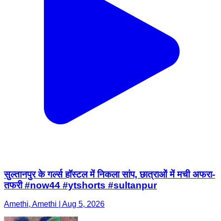
सुल्तानपुर के गर्ल्स हॉस्टल में निकला सांप, छात्राओं में मची अफरा-
तफरी #now44 #ytshorts #sultanpur
Amethi, Amethi | Aug 5, 2026