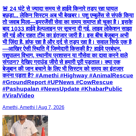
🚨 24 घंटे से ज्यादा समय से हाईवे किनारे तड़प रहा घायल
बछड़ा... लेकिन सिस्टम अब भी बेखबर। पशु एम्बुलेंस से संपर्क किया
तो जवाब मिला—इमरजेंसी सेवा का समय समाप्त हो चुका है। इसके
बाद 1033 हाईवे हेल्पलाइन पर सूचना दी गई, लाइव लोकेशन साझा
की गई और राहत टीम का इंतजार जारी है। इस बीच बेजुबान अभी
भी ज़िंदा है, हांफ रहा है और दर्द से तड़प रहा है। सवाल सिर्फ एक है
—आखिर ऐसी स्थिति में जिम्मेदारी किसकी है? हाईवे प्रबंधन,
पशुपालन विभाग, स्थानीय प्रशासन या गौसेवा का दावा करने वाले
संगठन? देखिए ग्राउंड जीरो से हमारी पूरी पड़ताल। क्या एक
बेजुबान की जान बचाने के लिए भी सिस्टम को समय का इंतजार
करना पड़ता है? #Amethi #Highway #AnimalRescue
#GroundReport #UPNews #CowRescue
#Pashupalan #NewsUpdate #KhabarPublic
#ViralVideo
Amethi, Amethi | Aug 7, 2026