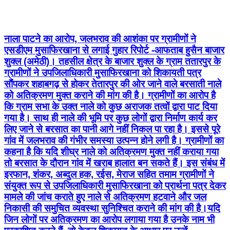
नाला पाटने का आरोप, जलभराव की आशंका पर ग्रामीणों ने
एसडीएम मुसाफिरखाना से लगाई गुहार रिपोर्ट -आफताब हुसैन बाजार
शुक्ल (अमेठी)। तहसील क्षेत्र के बाजार शुक्ल के ग्राम ततारपुर के
ग्रामीणों ने उपजिलाधिकारी मुसाफिरखाना को शिकायती पत्र
सौंपकर शहाबगढ़ से होकर तेतारपुर की ओर जाने वाले बरसाती नाले
को अतिक्रमण मुक्त कराने की मांग की है। ग्रामीणों का आरोप है
कि ग्राम सभा के उक्त नाले को कुछ अराजक तत्वों द्वारा पाट दिया
गया है। साथ ही नाले की भूमि पर कुछ लोगों द्वारा निर्माण कार्य कर
लिए जाने से बरसात का पानी आगे नहीं निकल पा रहा है। इससे पूरे
गांव में जलभराव की गंभीर समस्या उत्पन्न होने लगी है। ग्रामीणों का
कहना है कि यदि शीघ्र नाले को अतिक्रमण मुक्त नहीं कराया गया
तो बरसात के दौरान गांव में खराब हालात बन सकते हैं। इस संबंध में
इरफान, शंकर, अब्दुल हक, रईस, मेराज सहित तमाम ग्रामीणों ने
संयुक्त रूप से उपजिलाधिकारी मुसाफिरखाना को प्रार्थना पत्र देकर
मामले की जांच कराते हुए नाले से अतिक्रमण हटवाने और जल
निकासी की समुचित व्यवस्था सुनिश्चित कराने की मांग की है।यदि
जिन लोगों पर अतिक्रमण का आरोप लगाया गया है उनके नाम भी