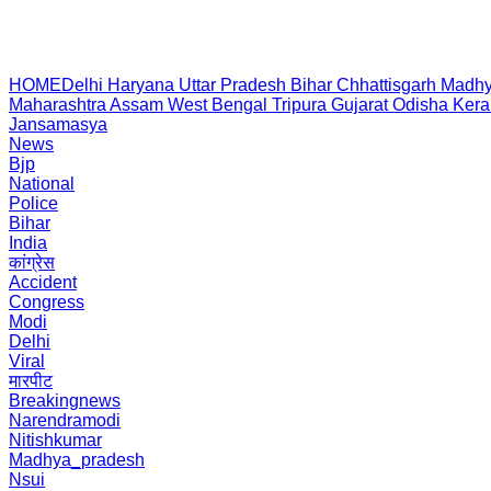
HOME
Delhi
Haryana
Uttar Pradesh
Bihar
Chhattisgarh
Madhy
Maharashtra
Assam
West Bengal
Tripura
Gujarat
Odisha
Kera
Jansamasya
News
Bjp
National
Police
Bihar
India
कांग्रेस
Accident
Congress
Modi
Delhi
Viral
मारपीट
Breakingnews
Narendramodi
Nitishkumar
Madhya_pradesh
Nsui