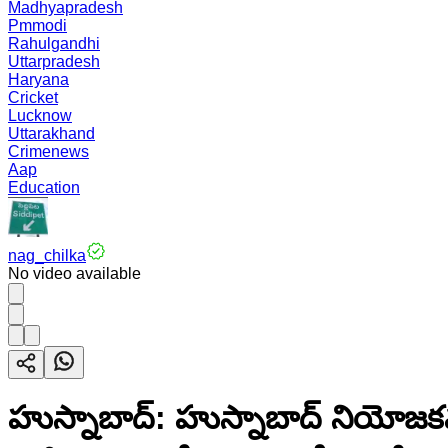
Madhyapradesh
Pmmodi
Rahulgandhi
Uttarpradesh
Haryana
Cricket
Lucknow
Uttarakhand
Crimenews
Aap
Education
nag_chilka
No video available
హుస్నాబాద్: హుస్నాబాద్ నియోజకవ