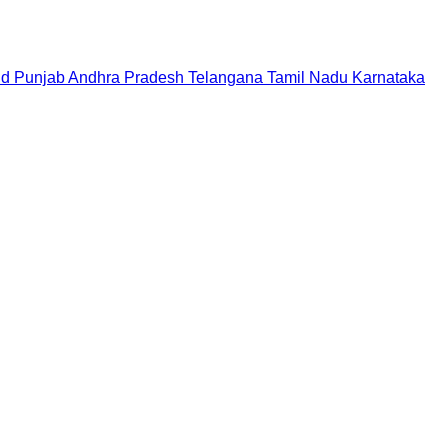
nd
Punjab
Andhra Pradesh
Telangana
Tamil Nadu
Karnataka