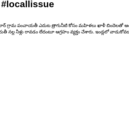
#locallissue
్ గ్రామ పంచాయతీ ఎదుట త్రాగునీటి కోసం మహిళలు ఖాళీ బిందెలతో ఆందోళ
ీ నల్ల నీళ్లు రావడం లేదంటూ ఆగ్రహం వ్యక్తం చేశారు. ఇండ్లలో వాడుకోవడా