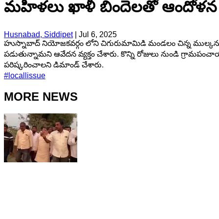
మహిళలు ఖాళీ బిందెలతో ఆందోళన 
Husnabad, Siddipet
|
Jul 6, 2025
హుస్నాబాద్ నియోజకవర్గం లోని చిగురుమామిడి మండలం చిన్న ముల్కనూర
పడుతున్నామని ఆవేదన వ్యక్తం చేశారు. కొన్ని రోజులు నుండి గ్రామపంచాయత
పరిష్కరించాలని డిమాండ్ చేశారు.
#
locallissue
MORE NEWS