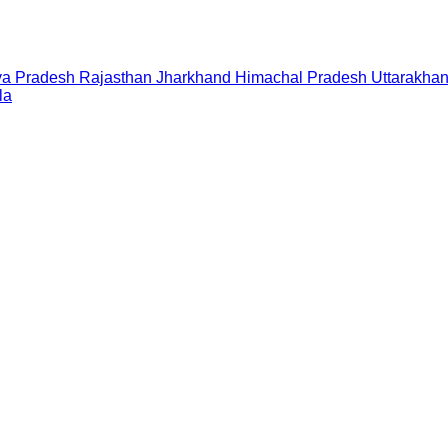
a Pradesh
Rajasthan
Jharkhand
Himachal Pradesh
Uttarakha
la