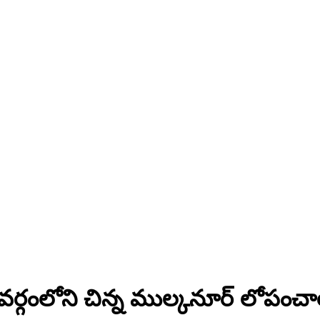
ర్గంలోని చిన్న ముల్కనూర్ లోపంచా