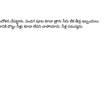
న చేపట్టారు. పండగ పూట కూడా త్రాగు నీరు లేక తీవ్ర ఇబ్బందులు
నికి బొట్టు నీళ్లు కూడా లేవని వాపోయారు. నీళ్ల సమస్యను