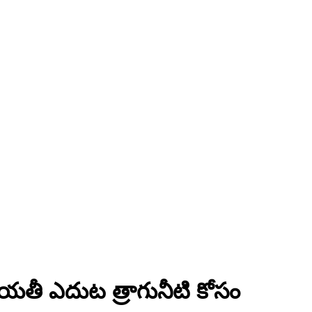
యతీ ఎదుట త్రాగునీటి కోసం