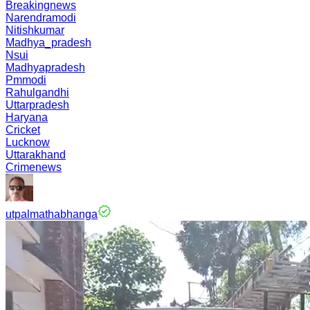
Breakingnews
Narendramodi
Nitishkumar
Madhya_pradesh
Nsui
Madhyapradesh
Pmmodi
Rahulgandhi
Uttarpradesh
Haryana
Cricket
Lucknow
Uttarakhand
Crimenews
utpalmathabhanga