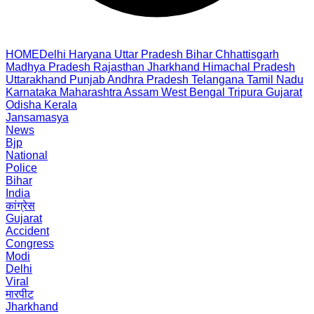
HOME
Delhi
Haryana
Uttar Pradesh
Bihar
Chhattisgarh
Madhya Pradesh
Rajasthan
Jharkhand
Himachal Pradesh
Uttarakhand
Punjab
Andhra Pradesh
Telangana
Tamil Nadu
Karnataka
Maharashtra
Assam
West Bengal
Tripura
Gujarat
Odisha
Kerala
Jansamasya
News
Bjp
National
Police
Bihar
India
कांग्रेस
Gujarat
Accident
Congress
Modi
Delhi
Viral
मारपीट
Jharkhand