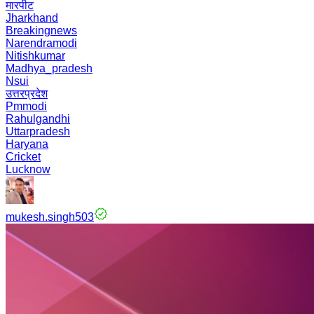
मारपीट
Jharkhand
Breakingnews
Narendramodi
Nitishkumar
Madhya_pradesh
Nsui
उत्तरप्रदेश
Pmmodi
Rahulgandhi
Uttarpradesh
Haryana
Cricket
Lucknow
mukesh.singh503