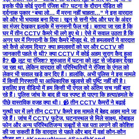
इसके पीछे कोई पुरानी रंजिश थी? घटना के दौरान पीड़ित की
दर्दनाक पुकार “बचा लो… मैं मरना नहीं चाहता…” ने इस वारदात
को और भी भयावह बना दिया। खून से सनी गोद और घर के अंदर
का मंजर देखकर इलाके में सनसनी फैल गई। बताया जा रहा है कि
घर में तीन CCTV कैमरे भी लगे हुए थे। ऐसे में सवाल उठता है कि
अगर घर में निगरानी के लिए कैमरे मौजूद थे, तो हमलावरों ने वारदात
को कैसे अंजाम दिया? क्या हमलावरों को घर और CCTV की
जानकारी पहले से थी? क्या CCTV में कोई अहम सुराग कैद हुआ
है? 🔴 लूट या रंजिश? शुरुआत में घटना को लूट से जोड़कर देखा
जा रहा था, लेकिन वारदात की परिस्थितियों ने रंजिश के एंगल को
लेकर भी सवाल खड़े कर दिए हैं। हालांकि, अभी पुलिस ने इस मामले
में किसी गिरफ्तारी या आधिकारिक खुलासे की पुष्टि नहीं की है।
इसलिए इस वीडियो में हम किसी भी एंगल को अंतिम सच नहीं बता
रहे हैं। पुलिस जांच के बाद ही यह स्पष्ट हो पाएगा कि हत्या/हमले के
पीछे वास्तविक वजह क्या थी। 📹 तीन CCTV कैमरों ने बढ़ाई
गुत्थी घर में लगे तीन CCTV कैमरे इस मामले में बेहद अहम माने जा
रहे हैं। जांच में CCTV फुटेज, घटनास्थल से मिले साक्ष्य, मोबाइल
फोन और अन्य परिस्थितिजन्य सबूतों से यह पता लगाने की कोशिश
की जा सकती है कि वारदात से पहले और बाद में वहां कौन-कौन
मौजूद था। #KanpurNews #SaadhKand