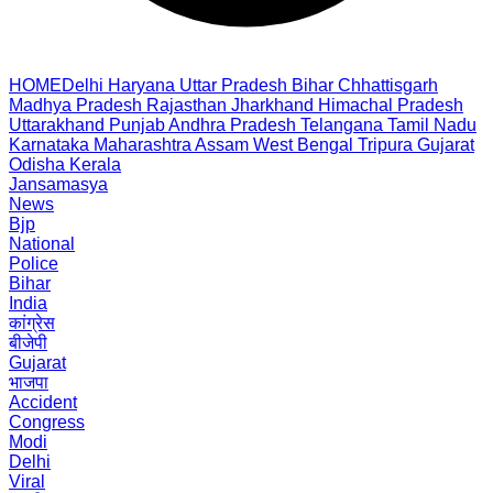
HOME
Delhi
Haryana
Uttar Pradesh
Bihar
Chhattisgarh
Madhya Pradesh
Rajasthan
Jharkhand
Himachal Pradesh
Uttarakhand
Punjab
Andhra Pradesh
Telangana
Tamil Nadu
Karnataka
Maharashtra
Assam
West Bengal
Tripura
Gujarat
Odisha
Kerala
Jansamasya
News
Bjp
National
Police
Bihar
India
कांग्रेस
बीजेपी
Gujarat
भाजपा
Accident
Congress
Modi
Delhi
Viral