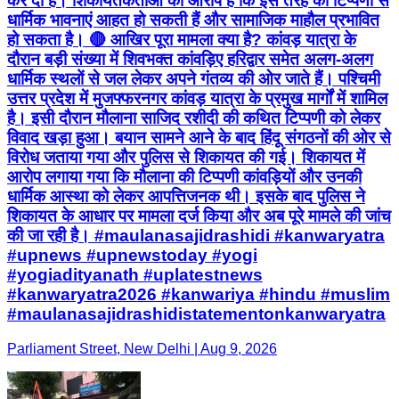
कर दी है। शिकायतकर्ताओं का आरोप है कि इस तरह की टिप्पणी से
धार्मिक भावनाएं आहत हो सकती हैं और सामाजिक माहौल प्रभावित
हो सकता है। 🔴 आखिर पूरा मामला क्या है? कांवड़ यात्रा के
दौरान बड़ी संख्या में शिवभक्त कांवड़िए हरिद्वार समेत अलग-अलग
धार्मिक स्थलों से जल लेकर अपने गंतव्य की ओर जाते हैं। पश्चिमी
उत्तर प्रदेश में मुजफ्फरनगर कांवड़ यात्रा के प्रमुख मार्गों में शामिल
है। इसी दौरान मौलाना साजिद रशीदी की कथित टिप्पणी को लेकर
विवाद खड़ा हुआ। बयान सामने आने के बाद हिंदू संगठनों की ओर से
विरोध जताया गया और पुलिस से शिकायत की गई। शिकायत में
आरोप लगाया गया कि मौलाना की टिप्पणी कांवड़ियों और उनकी
धार्मिक आस्था को लेकर आपत्तिजनक थी। इसके बाद पुलिस ने
शिकायत के आधार पर मामला दर्ज किया और अब पूरे मामले की जांच
की जा रही है। #maulanasajidrashidi #kanwaryatra
#upnews #upnewstoday #yogi
#yogiadityanath #uplatestnews
#kanwaryatra2026 #kanwariya #hindu #muslim
#maulanasajidrashidistatementonkanwaryatra
Parliament Street, New Delhi | Aug 9, 2026