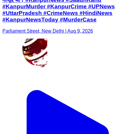
#KanpurMurder #KanpurCrime #UPNews
#UttarPradesh #CrimeNews #HindiNews
#KanpurNewsToday #MurderCase
Parliament Street, New Delhi | Aug 9, 2026