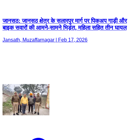
जानसठ: जानसठ क्षेत्र के सलारपुर मार्ग पर पिकअप गाड़ी और
बाइक सवारों की आमने-सामने भिड़ंत, महिला सहित तीन घायल
Jansath, Muzaffarnagar | Feb 17, 2026