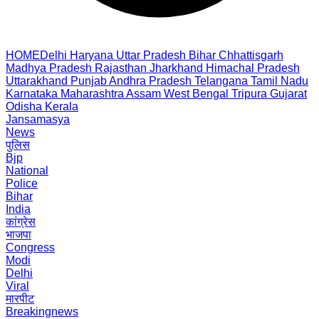
HOME
Delhi
Haryana
Uttar Pradesh
Bihar
Chhattisgarh
Madhya Pradesh
Rajasthan
Jharkhand
Himachal Pradesh
Uttarakhand
Punjab
Andhra Pradesh
Telangana
Tamil Nadu
Karnataka
Maharashtra
Assam
West Bengal
Tripura
Gujarat
Odisha
Kerala
Jansamasya
News
पुलिस
Bjp
National
Police
Bihar
India
कांग्रेस
भाजपा
Congress
Modi
Delhi
Viral
मारपीट
Breakingnews