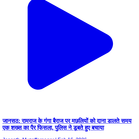
जानसठ: रामराज के गंगा बैराज पर मछलियों को दाना डालते समय
एक शख्स का पैर फिसला, पुलिस ने डूबते हुए बचाया
Jansath, Muzaffarnagar | Feb 16, 2026