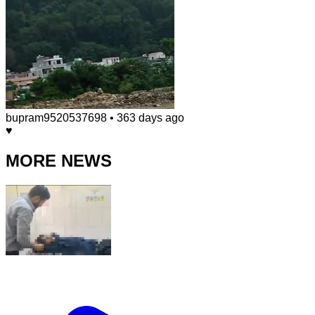
bupram9520537698
•
363 days ago
♥️
MORE NEWS