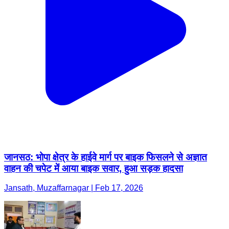
जानसठ: भोपा क्षेत्र के हाईवे मार्ग पर बाइक फिसलने से अज्ञात
वाहन की चपेट में आया बाइक सवार, हुआ सड़क हादसा
Jansath, Muzaffarnagar | Feb 17, 2026