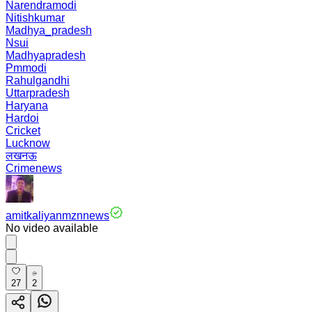
Narendramodi
Nitishkumar
Madhya_pradesh
Nsui
Madhyapradesh
Pmmodi
Rahulgandhi
Uttarpradesh
Haryana
Hardoi
Cricket
Lucknow
लखनऊ
Crimenews
amitkaliyanmznnews
No video available
27
2