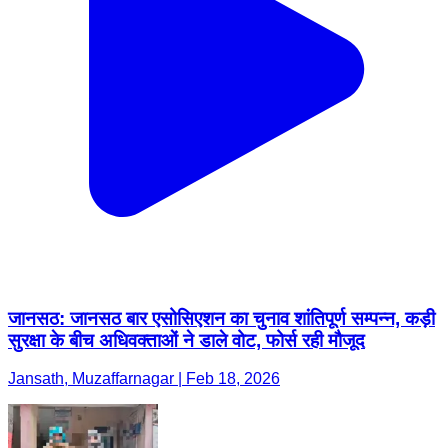
जानसठ: जानसठ बार एसोसिएशन का चुनाव शांतिपूर्ण सम्पन्न, कड़ी
सुरक्षा के बीच अधिवक्ताओं ने डाले वोट, फोर्स रही मौजूद
Jansath, Muzaffarnagar | Feb 18, 2026