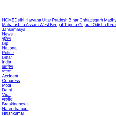
HOME
Delhi
Haryana
Uttar Pradesh
Bihar
Chhattisgarh
Madhy
Maharashtra
Assam
West Bengal
Tripura
Gujarat
Odisha
Kera
Jansamasya
News
पुलिस
Bjp
National
Police
Bihar
India
कांग्रेस
भाजपा
Accident
Congress
Modi
Delhi
Viral
मारपीट
Breakingnews
Narendramodi
Nitishkumar