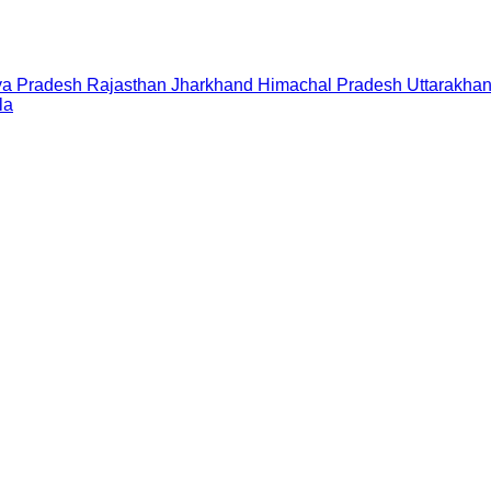
a Pradesh
Rajasthan
Jharkhand
Himachal Pradesh
Uttarakha
la