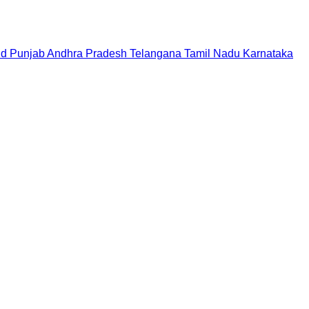
nd
Punjab
Andhra Pradesh
Telangana
Tamil Nadu
Karnataka