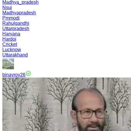
Madhya_pradesh
Nsui
Madhyapradesh
Pmmodi
Rahulgandhi
Uttarpradesh
Haryana
Hardoi
Cricket
Lucknow
Uttarakhand
binayroy26