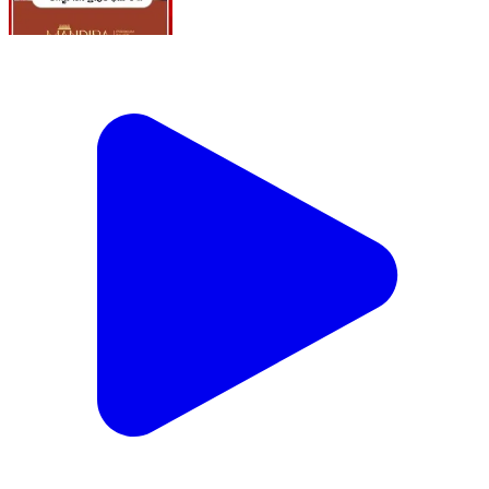
ఆగస్టు 15న Triple Dhamaka.! | కొత్త Ration Cards,
2.50Lakh కొత్త Pensions! | Gig Workersకు Good
News