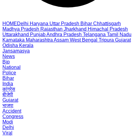
HOME
Delhi
Haryana
Uttar Pradesh
Bihar
Chhattisgarh
Madhya Pradesh
Rajasthan
Jharkhand
Himachal Pradesh
Uttarakhand
Punjab
Andhra Pradesh
Telangana
Tamil Nadu
Karnataka
Maharashtra
Assam
West Bengal
Tripura
Gujarat
Odisha
Kerala
Jansamasya
News
Bjp
National
Police
Bihar
India
कांग्रेस
बीजेपी
Gujarat
भाजपा
Accident
Congress
Modi
Delhi
Viral