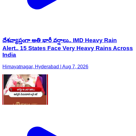
దేశవ్యాప్తంగా అతి భారీ వర్షాలు.. IMD Heavy Rain
Alert.. 15 States Face Very Heavy Rains Across
India
Himayatnagar, Hyderabad | Aug 7, 2026