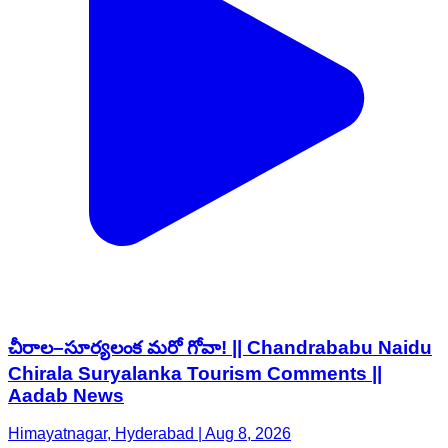
చీరాల–సూర్యలంక మరో గోవా! || Chandrababu Naidu
Chirala Suryalanka Tourism Comments ||
Aadab News
Himayatnagar, Hyderabad | Aug 8, 2026