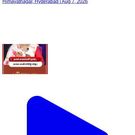
Himayatnagar, Hyderabad | Aug 7, 2026