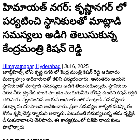
హిమాయత్ నగర్: కృష్ణానగర్ లో
పర్యటించి స్థానికులతో మాట్లాడి
సమస్యలు అడిగి తెలుసుకున్న
కేంద్రమంత్రి కిషన్ రెడ్డి
Himayatnagar, Hyderabad
|
Jul 6, 2025
జూబ్లీహిల్స్ లోని కృష్ణ నగర్ లో కేంద్ర మంత్రి కిషన్ రెడ్డి ఆదివారం
మధ్యాహ్నం అధికారులతో కలిసి పర్యటించారు. అనంతరం ఆయన
స్థానికులతో మాట్లాడి సమస్యలు అడిగి తెలుసుకున్నారు. స్థానికులు
వరద నీరు డ్రైనేజీ పొంగి పొల్లడం మురుగునీరు రోడ్లపై ఉందని కిషన్ రెడ్డికి
తెలిపారు. స్పందించిన ఆయన అధికారులతో మాట్లాడి సమస్యలకు
పరిష్కారం చూపాలని ఆదేశించారు. ప్రజా సమస్యల శాశ్వత పరిష్కారం
కోసం కృషి చేస్తున్నామని అన్నారు. ఎటువంటి సమస్యలున్న తమ దృష్టికి
తీసుకురావాలని తెలిపారు. ఈ కార్యక్రమంలో బిజెపి నాయకులు
పాల్గొన్నారు.