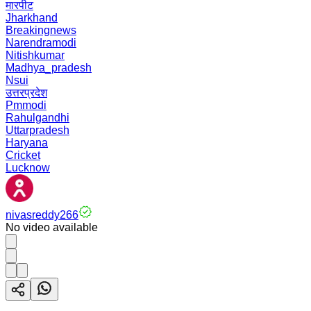
मारपीट
Jharkhand
Breakingnews
Narendramodi
Nitishkumar
Madhya_pradesh
Nsui
उत्तरप्रदेश
Pmmodi
Rahulgandhi
Uttarpradesh
Haryana
Cricket
Lucknow
nivasreddy266
No video available