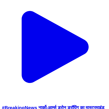
#BreakingNews नार्को-आर्म्स ड्रोन ड्रॉपिंग का मास्टरमाइंड