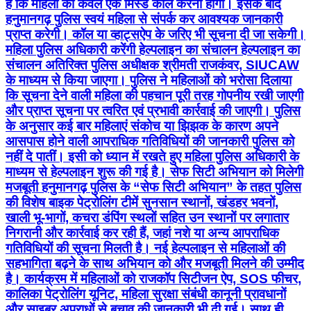
है कि महिला को केवल एक मिस्ड कॉल करनी होगी। इसके बाद
हनुमानगढ़ पुलिस स्वयं महिला से संपर्क कर आवश्यक जानकारी
प्राप्त करेगी। कॉल या व्हाट्सऐप के जरिए भी सूचना दी जा सकेगी।
महिला पुलिस अधिकारी करेंगी हेल्पलाइन का संचालन हेल्पलाइन का
संचालन अतिरिक्त पुलिस अधीक्षक श्रीमती राजकंवर, SIUCAW
के माध्यम से किया जाएगा। पुलिस ने महिलाओं को भरोसा दिलाया
कि सूचना देने वाली महिला की पहचान पूरी तरह गोपनीय रखी जाएगी
और प्राप्त सूचना पर त्वरित एवं प्रभावी कार्रवाई की जाएगी। पुलिस
के अनुसार कई बार महिलाएं संकोच या झिझक के कारण अपने
आसपास होने वाली आपराधिक गतिविधियों की जानकारी पुलिस को
नहीं दे पातीं। इसी को ध्यान में रखते हुए महिला पुलिस अधिकारी के
माध्यम से हेल्पलाइन शुरू की गई है। सेफ सिटी अभियान को मिलेगी
मजबूती हनुमानगढ़ पुलिस के “सेफ सिटी अभियान” के तहत पुलिस
की विशेष बाइक पेट्रोलिंग टीमें सुनसान स्थानों, खंडहर भवनों,
खाली भू-भागों, कचरा डंपिंग स्थलों सहित उन स्थानों पर लगातार
निगरानी और कार्रवाई कर रही हैं, जहां नशे या अन्य आपराधिक
गतिविधियों की सूचना मिलती है। नई हेल्पलाइन से महिलाओं की
सहभागिता बढ़ने के साथ अभियान को और मजबूती मिलने की उम्मीद
है। कार्यक्रम में महिलाओं को राजकॉप सिटीजन ऐप, SOS फीचर,
कालिका पेट्रोलिंग यूनिट, महिला सुरक्षा संबंधी कानूनी प्रावधानों
और साइबर अपराधों से बचाव की जानकारी भी दी गई। साथ ही