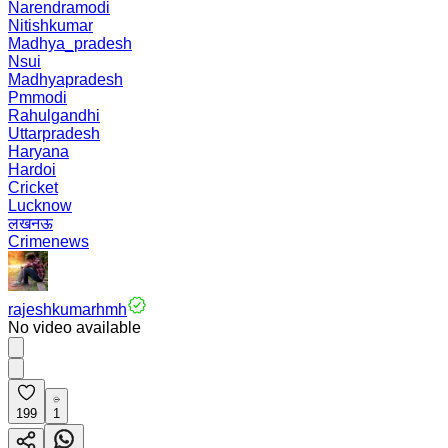
Narendramodi
Nitishkumar
Madhya_pradesh
Nsui
Madhyapradesh
Pmmodi
Rahulgandhi
Uttarpradesh
Haryana
Hardoi
Cricket
Lucknow
लखनऊ
Crimenews
rajeshkumarhmh
No video available
199
1