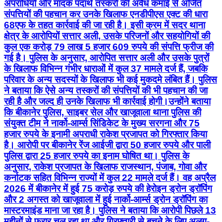
अपराधियों और मादक पदार्थ तस्करों की अवैध कमाई से अर्जित
संपत्तियों की पहचान कर उनके खिलाफ एनडीपीएस एक्ट की धारा
68एफ के तहत कार्रवाई की जा रही है। इसी क्रम में सदर थाना
क्षेत्र के आरोपियों सत्तार अली, उसके परिजनों और सहयोगियों की
कुल एक करोड़ 79 लाख 5 हजार 609 रुपये की संपत्ति फ्रीज की
गई है। पुलिस के अनुसार, आरोपित सत्तार अली और उसके पुत्रों
के खिलाफ विभिन्न गंभीर धाराओं में कुल 37 मामले दर्ज हैं, जबकि
परिवार के अन्य सदस्यों के खिलाफ भी कई मुकदमे लंबित हैं। पुलिस
ने बताया कि ऐसे अन्य तस्करों की संपत्तियों की भी पहचान की जा
रही है और जल्द ही उनके खिलाफ भी कार्रवाई होगी।उन्होंने बताया
कि बीकानेर पुलिस, साइबर सेल और खाजूवाला थाना पुलिस की
संयुक्त टीम ने नार्को-आर्म्स सिंडिकेट के मुख्य सरगना और 75
हजार रुपये के इनामी अपराधी राकेश प्रजापत को गिरफ्तार किया
है। आरोपी पर बीकानेर रेंज आईजी द्वारा 50 हजार रुपये और पाली
पुलिस द्वारा 25 हजार रुपये का इनाम घोषित था। पुलिस के
अनुसार, राकेश प्रजापत के खिलाफ राजस्थान, पंजाब, गोवा और
कर्नाटक सहित विभिन्न राज्यों में कुल 22 मामले दर्ज हैं। वह अप्रैल
2026 में बीकानेर में हुई 75 करोड़ रुपये की हेरोइन ड्रोन ड्रॉपिंग
और 2 अगस्त को खाजूवाला में हुई नार्को-आर्म्स ड्रोन ड्रॉपिंग का
मास्टरमाइंड माना जा रहा है। पुलिस ने बताया कि आरोपी पिछले 13
महीनों से फरार चल रहा था और गिरफ्तारी से बचने के लिए अलग-