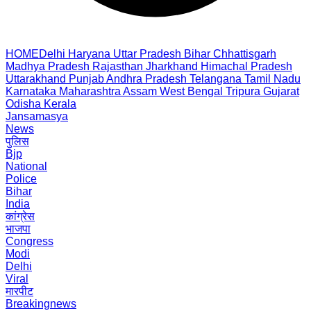
HOME
Delhi
Haryana
Uttar Pradesh
Bihar
Chhattisgarh
Madhya Pradesh
Rajasthan
Jharkhand
Himachal Pradesh
Uttarakhand
Punjab
Andhra Pradesh
Telangana
Tamil Nadu
Karnataka
Maharashtra
Assam
West Bengal
Tripura
Gujarat
Odisha
Kerala
Jansamasya
News
पुलिस
Bjp
National
Police
Bihar
India
कांग्रेस
भाजपा
Congress
Modi
Delhi
Viral
मारपीट
Breakingnews