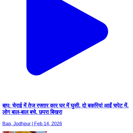
बाप: चेराई में तेज रफ्तार कार घर में घुसी, दो बकरियां आईं चपेट में,
लोग बाल-बाल बचे, छपरा बिखरा
Bap, Jodhpur | Feb 14, 2026