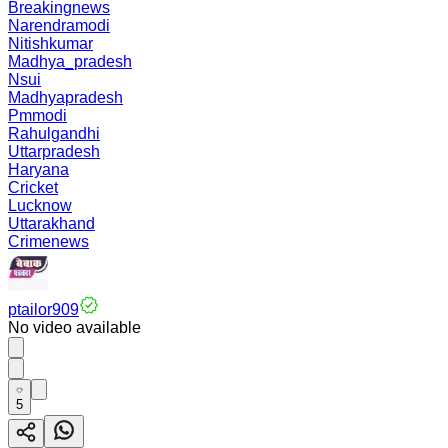
Breakingnews
Narendramodi
Nitishkumar
Madhya_pradesh
Nsui
Madhyapradesh
Pmmodi
Rahulgandhi
Uttarpradesh
Haryana
Cricket
Lucknow
Uttarakhand
Crimenews
ptailor909
No video available
5