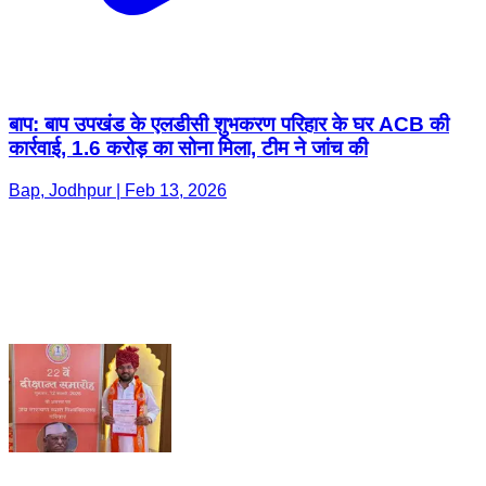
बाप: बाप उपखंड के एलडीसी शुभकरण परिहार के घर ACB की
कार्रवाई, 1.6 करोड़ का सोना मिला, टीम ने जांच की
Bap, Jodhpur | Feb 13, 2026