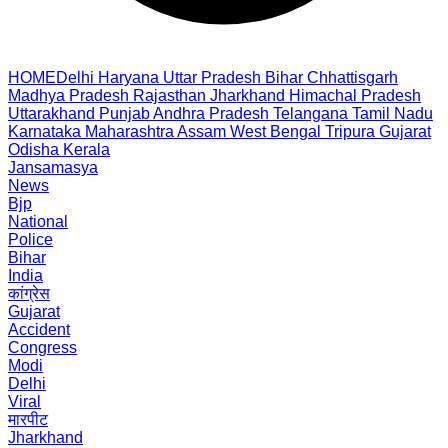
HOME
Delhi
Haryana
Uttar Pradesh
Bihar
Chhattisgarh
Madhya Pradesh
Rajasthan
Jharkhand
Himachal Pradesh
Uttarakhand
Punjab
Andhra Pradesh
Telangana
Tamil Nadu
Karnataka
Maharashtra
Assam
West Bengal
Tripura
Gujarat
Odisha
Kerala
Jansamasya
News
Bjp
National
Police
Bihar
India
कांग्रेस
Gujarat
Accident
Congress
Modi
Delhi
Viral
मारपीट
Jharkhand