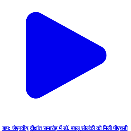
बाप: जेएनवीयू दीक्षांत समारोह में डॉ. बबलू सोलंकी को मिली पीएचडी
उपाधि
Bap, Jodhpur | Feb 12, 2026