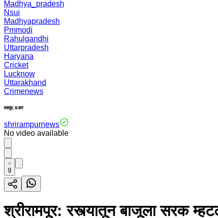
Madhya_pradesh
Nsui
Madhyapradesh
Pmmodi
Rahulgandhi
Uttarpradesh
Haryana
Cricket
Lucknow
Uttarakhand
Crimenews
shrirampurnews
No video available
9
श्रीरामपूर: रस्त्यातून बाजूला सरक म्