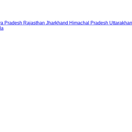
a Pradesh
Rajasthan
Jharkhand
Himachal Pradesh
Uttarakha
la