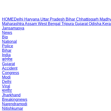
HOME
Delhi
Haryana
Uttar Pradesh
Bihar
Chhattisgarh
Madhy
Maharashtra
Assam
West Bengal
Tripura
Gujarat
Odisha
Kera
Jansamasya
News
Bjp
National
Police
Bihar
India
कांग्रेस
Gujarat
Accident
Congress
Modi
Delhi
Viral
मारपीट
Jharkhand
Breakingnews
Narendramodi
Nitishkumar