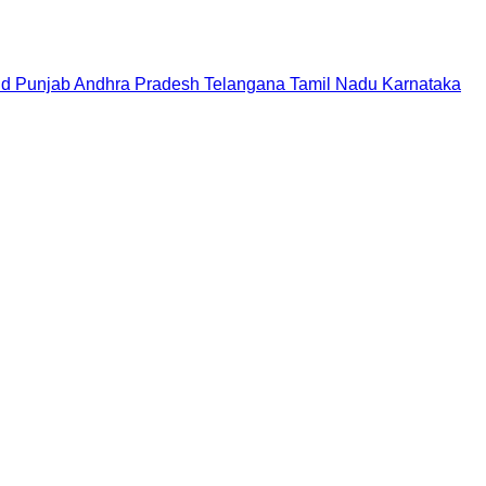
nd
Punjab
Andhra Pradesh
Telangana
Tamil Nadu
Karnataka