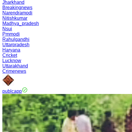
Jharkhand
Breakingnews
Narendramodi
Nitishkumar
Madhya_pradesh
Nsui
Pmmodi
Rahulgandhi
Uttarpradesh
Haryana
Cricket
Lucknow
Uttarakhand
Crimenews
publcapp