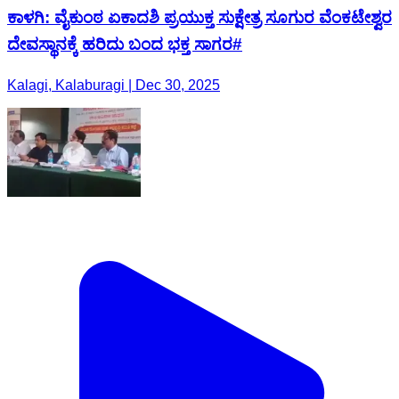
ಕಾಳಗಿ: ವೈಕುಂಠ ಏಕಾದಶಿ ಪ್ರಯುಕ್ತ ಸುಕ್ಷೇತ್ರ ಸೂಗುರ ವೆಂಕಟೇಶ್ವರ
ದೇವಸ್ಥಾನಕ್ಕೆ ಹರಿದು ಬಂದ ಭಕ್ತ ಸಾಗರ#
Kalagi, Kalaburagi | Dec 30, 2025