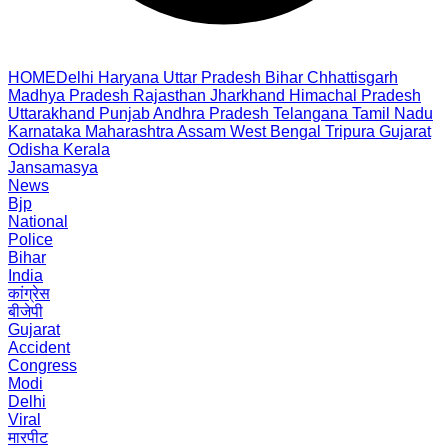
HOME
Delhi
Haryana
Uttar Pradesh
Bihar
Chhattisgarh
Madhya Pradesh
Rajasthan
Jharkhand
Himachal Pradesh
Uttarakhand
Punjab
Andhra Pradesh
Telangana
Tamil Nadu
Karnataka
Maharashtra
Assam
West Bengal
Tripura
Gujarat
Odisha
Kerala
Jansamasya
News
Bjp
National
Police
Bihar
India
कांग्रेस
बीजेपी
Gujarat
Accident
Congress
Modi
Delhi
Viral
मारपीट