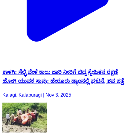
ಕಾಳಗಿ: ಸೆಲ್ಫಿ ವೇಳೆ ಕಾಲು ಜಾರಿ ನೀರಿಗೆ ಬಿದ್ದ ಸ್ನೇಹಿತನ ರಕ್ಷಣೆ
ಹೋಗಿ ಯುವಕ ಸಾವು: ಹೇರೂರು ಡ್ಯಾಂನಲ್ಲಿ ಘಟನೆ, ಶವ ಪತ್ತೆ
Kalagi, Kalaburagi | Nov 3, 2025