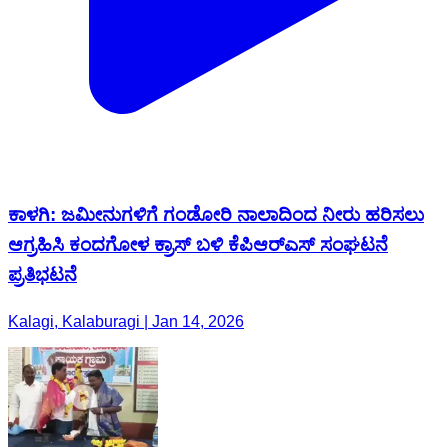
ಕಾಳಗಿ: ಜಮೀನುಗಳಿಗೆ ಗಂಡೋರಿ ನಾಲಾದಿಂದ ನೀರು ಹರಿಸಲು
ಆಗ್ರಹಿಸಿ ಕಂದಗೋಳ ಕ್ರಾಸ್ ಬಳಿ ಕೆಪಿಆರ್‌ಎಸ್ ಸಂಘಟನೆ
ಪ್ರತಿಭಟನೆ
Kalagi, Kalaburagi | Jan 14, 2026