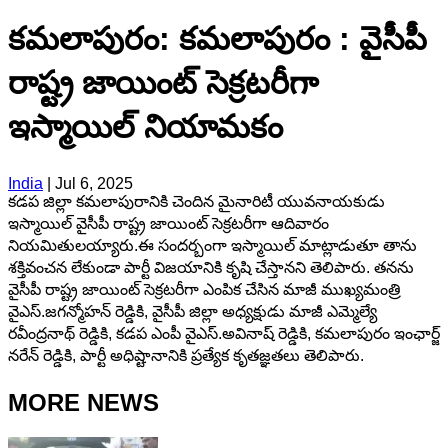
కమలాపురం: కమలాపురం : వైసీపీ
రాష్ట్ర జాయింట్ సెక్రటరీగా
ఇస్మాయిల్ నియామకం
India
|
Jul 6, 2025
కడప జిల్లా కమలాపురానికి చెందిన మైనారిటీ యువనాయకుడు
ఇస్మాయిల్ వైసీపీ రాష్ట్ర జాయింట్ సెక్రటరీగా ఆదివారం
నియమితులయ్యారు.ఈ సందర్బంగా ఇస్మాయిల్ మాట్లాడుతూ తాను
శక్తివంచన లేకుండా పార్టీ విజయానికి కృషి చేస్తానని తెలిపారు. తనను
వైసీపీ రాష్ట్ర జాయింట్ సెక్రటరీగా ఎంపిక చేసిన మాజీ ముఖ్యమంత్రి
వైఎస్.జగన్మోహన్ రెడ్డికి, వైసీపీ జిల్లా అధ్యక్షుడు మాజీ ఎమ్మెల్యే
రవీంద్రనాథ్ రెడ్డికి, కడప ఎంపీ వైఎస్.అవినాష్ రెడ్డికి, కమలాపురం ఇంఛార్జ్
నరేన్ రెడ్డికి, పార్టీ అధిష్టానానికి ప్రత్యేక కృతజ్ఞతలు తెలిపారు.
MORE NEWS