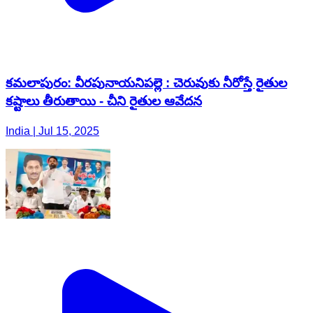
కమలాపురం: వీరపునాయనిపల్లె : చెరువుకు నీరోస్తే రైతుల
కష్టాలు తీరుతాయి - చీని రైతుల ఆవేదన
India | Jul 15, 2025