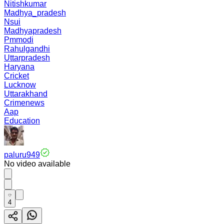
Nitishkumar
Madhya_pradesh
Nsui
Madhyapradesh
Pmmodi
Rahulgandhi
Uttarpradesh
Haryana
Cricket
Lucknow
Uttarakhand
Crimenews
Aap
Education
paluru949
No video available
4