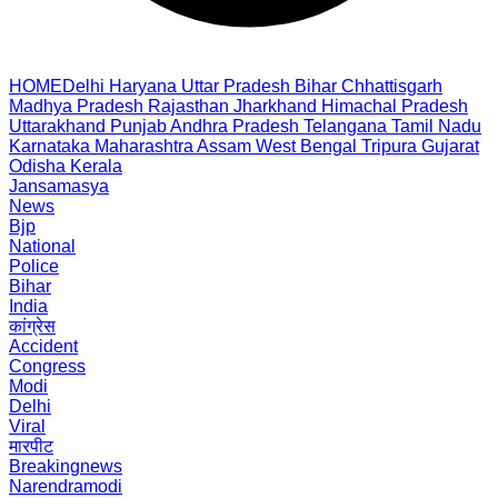
HOME
Delhi
Haryana
Uttar Pradesh
Bihar
Chhattisgarh
Madhya Pradesh
Rajasthan
Jharkhand
Himachal Pradesh
Uttarakhand
Punjab
Andhra Pradesh
Telangana
Tamil Nadu
Karnataka
Maharashtra
Assam
West Bengal
Tripura
Gujarat
Odisha
Kerala
Jansamasya
News
Bjp
National
Police
Bihar
India
कांग्रेस
Accident
Congress
Modi
Delhi
Viral
मारपीट
Breakingnews
Narendramodi