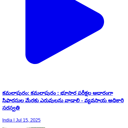
కమలాపురం: కమలాపురం : భూసార పరీక్షల ఆధారంగా
సిఫారసుల మేరకు ఎరువులను వాడాలి - వ్యవసాయ అధికారి
సరస్వతి
India | Jul 15, 2025