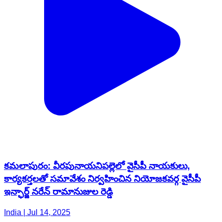
కమలాపురం: వీరపునాయనిపల్లెలో వైసీపీ నాయకులు,
కార్యకర్తలతో సమావేశం నిర్వహించిన నియోజకవర్గ వైసీపీ
ఇన్ఛార్జ్‌ నరేన్ రామానుజుల రెడ్డి
India | Jul 14, 2025