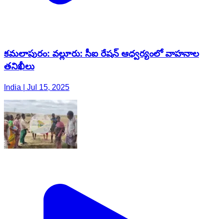
కమలాపురం: వల్లూరు: సీఐ రేషన్ ఆధ్వర్యంలో వాహనాల
తనిఖీలు
India | Jul 15, 2025