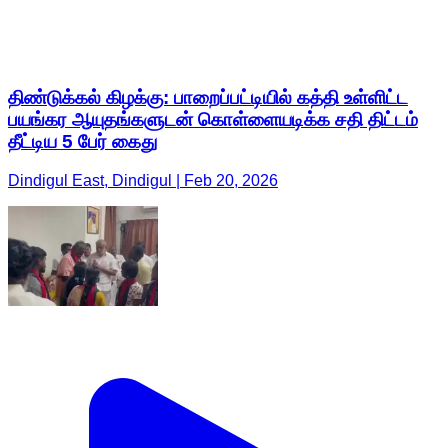
திண்டுக்கல் கிழக்கு: பாறைப்பட்டியில் கத்தி உள்ளிட்ட
பயங்கர ஆயுதங்களுடன் கொள்ளையடிக்க சதி திட்டம்
தீட்டிய 5 பேர் கைது
Dindigul East, Dindigul | Feb 20, 2026