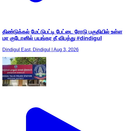
திண்டுக்கல் மேட்டுபட்டி பேட்டை ரோடு பகுதியில் உள்ள
மர குடோனில் பயங்கர தீ விபத்து #dindigul
Dindigul East, Dindigul | Aug 3, 2026