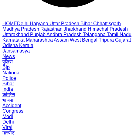
HOME
Delhi
Haryana
Uttar Pradesh
Bihar
Chhattisgarh
Madhya Pradesh
Rajasthan
Jharkhand
Himachal Pradesh
Uttarakhand
Punjab
Andhra Pradesh
Telangana
Tamil Nadu
Karnataka
Maharashtra
Assam
West Bengal
Tripura
Gujarat
Odisha
Kerala
Jansamasya
News
पुलिस
Bjp
National
Police
Bihar
India
कांग्रेस
भाजपा
Accident
Congress
Modi
Delhi
Viral
मारपीट