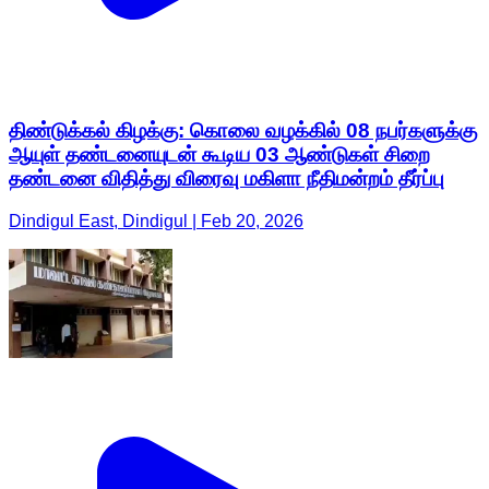
திண்டுக்கல் கிழக்கு: கொலை வழக்கில் 08 நபர்களுக்கு
ஆயுள் தண்டனையுடன் கூடிய 03 ஆண்டுகள் சிறை
தண்டனை விதித்து விரைவு மகிளா நீதிமன்றம் தீர்ப்பு
Dindigul East, Dindigul | Feb 20, 2026