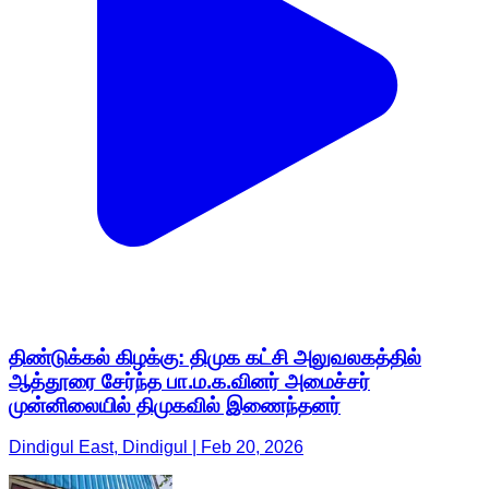
திண்டுக்கல் கிழக்கு: திமுக கட்சி அலுவலகத்தில்
ஆத்தூரை சேர்ந்த பா.ம.க.வினர் அமைச்சர்
முன்னிலையில் திமுகவில் இணைந்தனர்
Dindigul East, Dindigul | Feb 20, 2026