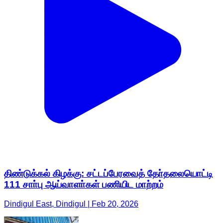
திண்டுக்கல் கிழக்கு: சட்டப்பேரவைத் தோ்தலையொட்டி
111 சாா்பு ஆய்வாளா்கள் பணியிட மாற்றம்
Dindigul East, Dindigul | Feb 20, 2026