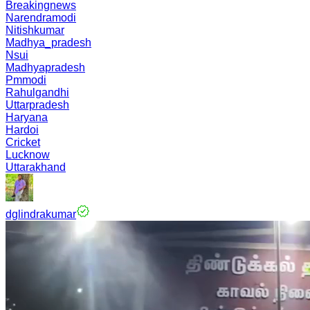
Breakingnews
Narendramodi
Nitishkumar
Madhya_pradesh
Nsui
Madhyapradesh
Pmmodi
Rahulgandhi
Uttarpradesh
Haryana
Hardoi
Cricket
Lucknow
Uttarakhand
dglindrakumar