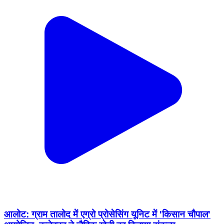
आलोट: ग्राम तालोद में एग्रो प्रोसेसिंग यूनिट में 'किसान चौपाल'