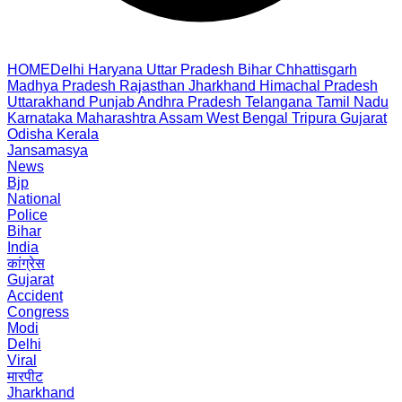
HOME
Delhi
Haryana
Uttar Pradesh
Bihar
Chhattisgarh
Madhya Pradesh
Rajasthan
Jharkhand
Himachal Pradesh
Uttarakhand
Punjab
Andhra Pradesh
Telangana
Tamil Nadu
Karnataka
Maharashtra
Assam
West Bengal
Tripura
Gujarat
Odisha
Kerala
Jansamasya
News
Bjp
National
Police
Bihar
India
कांग्रेस
Gujarat
Accident
Congress
Modi
Delhi
Viral
मारपीट
Jharkhand