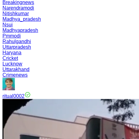
Breakingnews
Narendramodi
Nitishkumar
Madhya_pradesh
Nsui
Madhyapradesh
Pmmodi
Rahulgandhi
Uttarpradesh
Haryana
Cricket
Lucknow
Uttarakhand
Crimenews
ritual0002