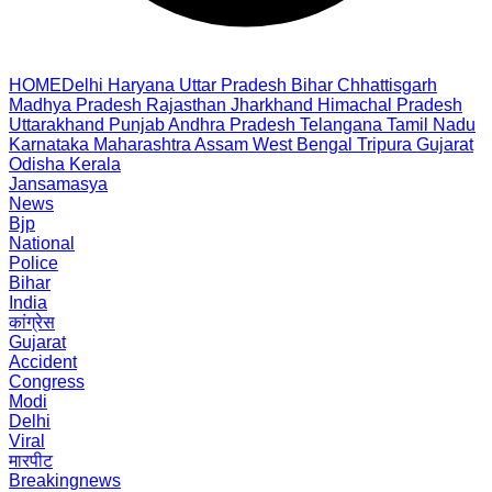
HOME
Delhi
Haryana
Uttar Pradesh
Bihar
Chhattisgarh
Madhya Pradesh
Rajasthan
Jharkhand
Himachal Pradesh
Uttarakhand
Punjab
Andhra Pradesh
Telangana
Tamil Nadu
Karnataka
Maharashtra
Assam
West Bengal
Tripura
Gujarat
Odisha
Kerala
Jansamasya
News
Bjp
National
Police
Bihar
India
कांग्रेस
Gujarat
Accident
Congress
Modi
Delhi
Viral
मारपीट
Breakingnews