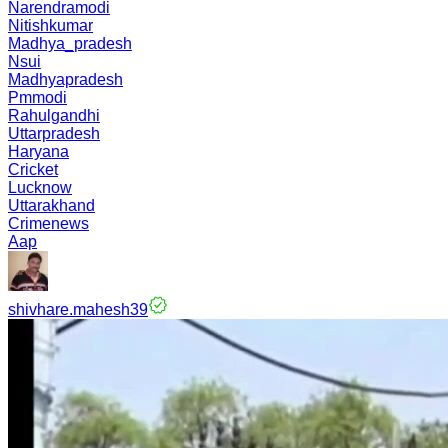
Narendramodi
Nitishkumar
Madhya_pradesh
Nsui
Madhyapradesh
Pmmodi
Rahulgandhi
Uttarpradesh
Haryana
Cricket
Lucknow
Uttarakhand
Crimenews
Aap
shivhare.mahesh39