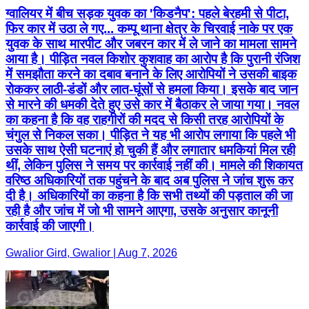
ग्वालियर में बीच सड़क युवक का 'किडनैप': पहले बेरहमी से पीटा,
फिर कार में उठा ले गए... कम्पू थाना क्षेत्र के चिरवाई नाके पर एक
युवक के साथ मारपीट और जबरन कार में ले जाने का मामला सामने
आया है। पीड़ित नवल किशोर कुशवाह का आरोप है कि पुरानी रंजिश
में समझौता करने का दबाव बनाने के लिए आरोपियों ने उसकी बाइक
रोककर लाठी-डंडों और लात-घूंसों से हमला किया। इसके बाद जान
से मारने की धमकी देते हुए उसे कार में बैठाकर ले जाया गया। नवल
का कहना है कि वह राहगीरों की मदद से किसी तरह आरोपियों के
चंगुल से निकल सका। पीड़ित ने यह भी आरोप लगाया कि पहले भी
उसके साथ ऐसी घटनाएं हो चुकी हैं और लगातार धमकियां मिल रही
थीं, लेकिन पुलिस ने समय पर कार्रवाई नहीं की। मामले की शिकायत
वरिष्ठ अधिकारियों तक पहुंचने के बाद अब पुलिस ने जांच शुरू कर
दी है। अधिकारियों का कहना है कि सभी तथ्यों की पड़ताल की जा
रही है और जांच में जो भी सामने आएगा, उसके अनुसार कानूनी
कार्रवाई की जाएगी।
Gwalior Gird, Gwalior | Aug 7, 2026