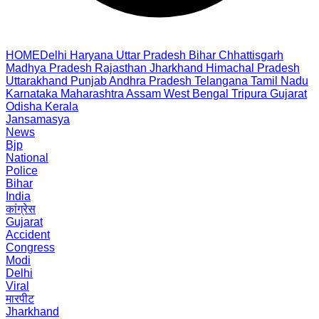
HOME
Delhi
Haryana
Uttar Pradesh
Bihar
Chhattisgarh
Madhya Pradesh
Rajasthan
Jharkhand
Himachal Pradesh
Uttarakhand
Punjab
Andhra Pradesh
Telangana
Tamil Nadu
Karnataka
Maharashtra
Assam
West Bengal
Tripura
Gujarat
Odisha
Kerala
Jansamasya
News
Bjp
National
Police
Bihar
India
कांग्रेस
Gujarat
Accident
Congress
Modi
Delhi
Viral
मारपीट
Jharkhand