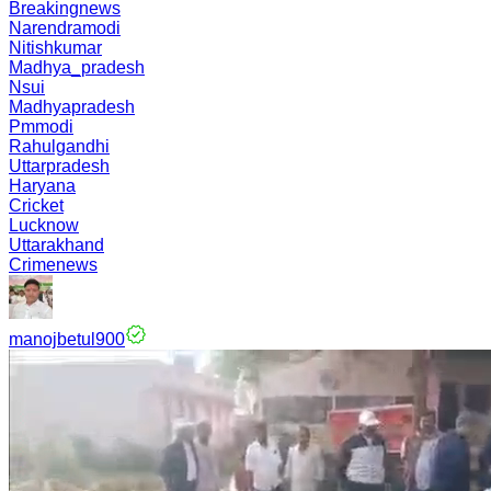
Breakingnews
Narendramodi
Nitishkumar
Madhya_pradesh
Nsui
Madhyapradesh
Pmmodi
Rahulgandhi
Uttarpradesh
Haryana
Cricket
Lucknow
Uttarakhand
Crimenews
manojbetul900