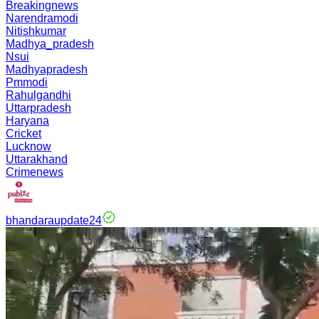
Breakingnews
Narendramodi
Nitishkumar
Madhya_pradesh
Nsui
Madhyapradesh
Pmmodi
Rahulgandhi
Uttarpradesh
Haryana
Cricket
Lucknow
Uttarakhand
Crimenews
bhandaraupdate24