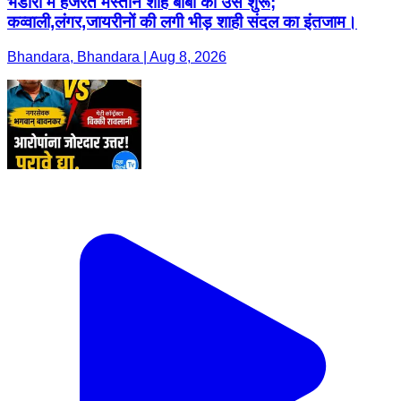
भंडारा में हजरत मस्तान शाह बाबा का उर्स शुरू;
कव्वाली,लंगर,जायरीनों की लगी भीड़ शाही संदल का इंतजाम।
Bhandara, Bhandara | Aug 8, 2026