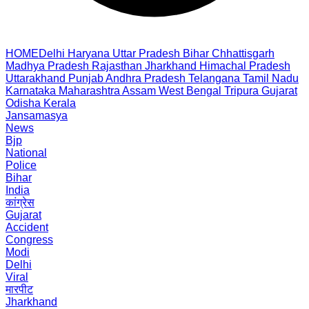
HOME
Delhi
Haryana
Uttar Pradesh
Bihar
Chhattisgarh
Madhya Pradesh
Rajasthan
Jharkhand
Himachal Pradesh
Uttarakhand
Punjab
Andhra Pradesh
Telangana
Tamil Nadu
Karnataka
Maharashtra
Assam
West Bengal
Tripura
Gujarat
Odisha
Kerala
Jansamasya
News
Bjp
National
Police
Bihar
India
कांग्रेस
Gujarat
Accident
Congress
Modi
Delhi
Viral
मारपीट
Jharkhand