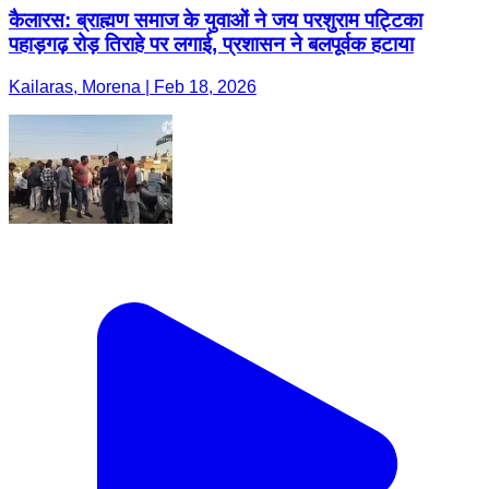
कैलारस: ब्राह्मण समाज के युवाओं ने जय परशुराम पट्टिका
पहाड़गढ़ रोड़ तिराहे पर लगाई, प्रशासन ने बलपूर्वक हटाया
Kailaras, Morena | Feb 18, 2026