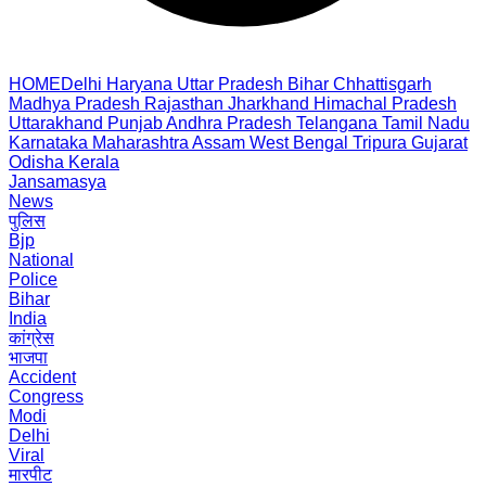
HOME
Delhi
Haryana
Uttar Pradesh
Bihar
Chhattisgarh
Madhya Pradesh
Rajasthan
Jharkhand
Himachal Pradesh
Uttarakhand
Punjab
Andhra Pradesh
Telangana
Tamil Nadu
Karnataka
Maharashtra
Assam
West Bengal
Tripura
Gujarat
Odisha
Kerala
Jansamasya
News
पुलिस
Bjp
National
Police
Bihar
India
कांग्रेस
भाजपा
Accident
Congress
Modi
Delhi
Viral
मारपीट