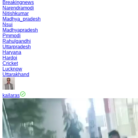
Breakingnews
Narendramodi
Nitishkumar
Madhya_pradesh
Nsui
Madhyapradesh
Pmmodi
Rahulgandhi
Uttarpradesh
Haryana
Hardoi
Cricket
Lucknow
Uttarakhand
kailaras