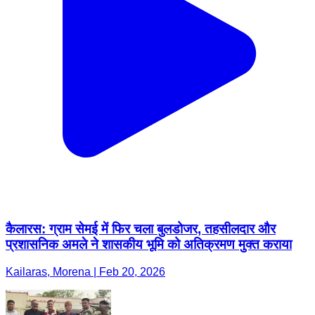
कैलारस: ग्राम सेमई में फिर चला बुलडोजर, तहसीलदार और
प्रशासनिक अमले ने शासकीय भूमि को अतिक्रमण मुक्त कराया
Kailaras, Morena | Feb 20, 2026