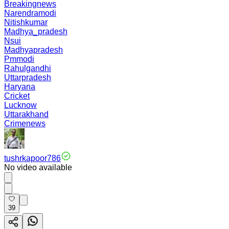
Breakingnews
Narendramodi
Nitishkumar
Madhya_pradesh
Nsui
Madhyapradesh
Pmmodi
Rahulgandhi
Uttarpradesh
Haryana
Cricket
Lucknow
Uttarakhand
Crimenews
tushrkapoor786
No video available
39