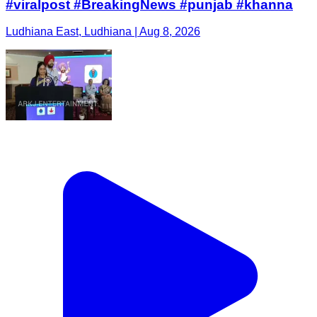
#viralpost #BreakingNews #punjab #khanna
Ludhiana East, Ludhiana | Aug 8, 2026