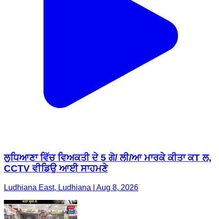
ਲੁਧਿਆਣਾ ਵਿੱਚ ਵਿਅਕਤੀ ਦੇ 5 ਗੋ/ ਲੀ/ਆ ਮਾਰਕੇ ਕੀਤਾ ਕT ਲ,
CCTV ਵੀਡਿਉ ਆਈ ਸਾਹਮਣੇ
Ludhiana East, Ludhiana | Aug 8, 2026