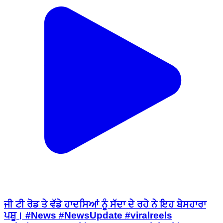
ਜੀ ਟੀ ਰੋਡ ਤੇ ਵੱਡੇ ਹਾਦਸਿਆਂ ਨੂੰ ਸੱਦਾ ਦੇ ਰਹੇ ਨੇ ਇਹ ਬੇਸਹਾਰਾ
ਪਸ਼ੂ। #News #NewsUpdate #viralreels