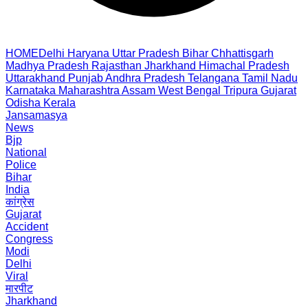
HOME
Delhi
Haryana
Uttar Pradesh
Bihar
Chhattisgarh
Madhya Pradesh
Rajasthan
Jharkhand
Himachal Pradesh
Uttarakhand
Punjab
Andhra Pradesh
Telangana
Tamil Nadu
Karnataka
Maharashtra
Assam
West Bengal
Tripura
Gujarat
Odisha
Kerala
Jansamasya
News
Bjp
National
Police
Bihar
India
कांग्रेस
Gujarat
Accident
Congress
Modi
Delhi
Viral
मारपीट
Jharkhand