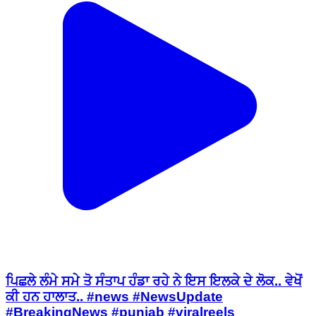
ਪਿਛਲੇ ਲੰਮੇ ਸਮੇ ਤੋ ਸੰਤਾਪ ਹੰਡਾ ਰਹੇ ਨੇ ਇਸ ਇਲਕੇ ਦੇ ਲੋਕ.. ਵੇਖੋਂ
ਕੀ ਹਨ ਹਾਲਾਤ.. #news #NewsUpdate
#BreakingNews #punjab #viralreels