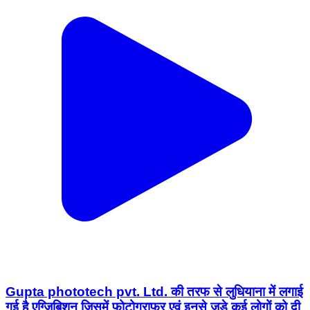
Gupta phototech pvt. Ltd. की तरफ से लुधियाना में लगाई
गई है एग्जिबिशन जिसमें फोटोग्राफर एवं इनसे जुड़े कई लोगों को दी