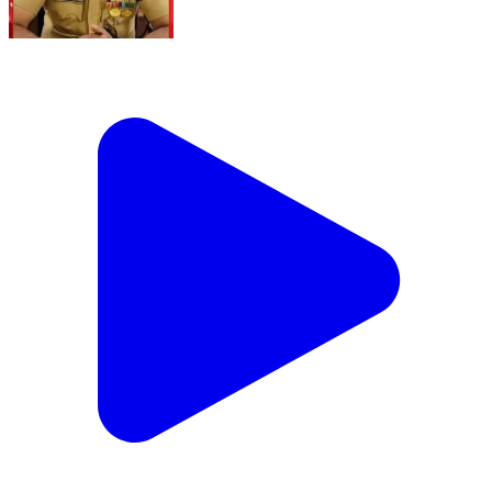
ਵਾਇਰਲ ਵੀਡੀਓ ਦਾ ਕੀ ਹੈ ਪੂਰਾ ਸੱਚ? ਲੁਧਿਆਣਾ ਕਮਿਸ਼ਨਰੇਟ
ਪੁਲਿਸ ਨੇ ਦਿੱਤੀ ਅਹਿਮ ਜਾਣਕਾਰੀ!