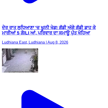
ਦੇਰ ਰਾਤ ਲੁਧਿਆਣਾ 'ਚ ਖੂ/ਨੀ ਖੇਡ! ਗੱਡੀ ਅੱਗੇ ਗੱਡੀ ਡਾਹ ਕੇ
ਮਾਰੀਆਂ 5 ਗੋ/LI ਆਂ, ਪਰਿਵਾਰ ਦਾ ਕਮਾਊ ਪੁੱਤ ਖੋਹਿਆ
Ludhiana East, Ludhiana | Aug 8, 2026