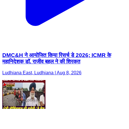
DMC&H ने आयोजित किया रिसर्च डे 2026; ICMR के
महानिदेशक डॉ. राजीव बहल ने की शिरकत
Ludhiana East, Ludhiana | Aug 8, 2026