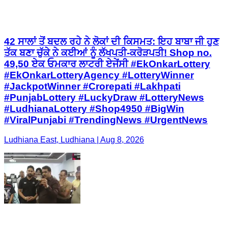
42 ਸਾਲਾਂ ਤੋਂ ਬਦਲ ਰਹੇ ਨੇ ਲੋਕਾਂ ਦੀ ਕਿਸਮਤ: ਇਹ ਬਾਬਾ ਜੀ ਹੁਣ
ਤੱਕ ਬਣਾ ਚੁੱਕੇ ਨੇ ਕਈਆਂ ਨੂੰ ਲੱਖਪਤੀ-ਕਰੋੜਪਤੀ! Shop no.
49,50 ਏਕ ਓਮਕਾਰ ਲਾਟਰੀ ਏਜੇਂਸੀ #EkOnkarLottery
#EkOnkarLotteryAgency #LotteryWinner
#JackpotWinner #Crorepati #Lakhpati
#PunjabLottery #LuckyDraw #LotteryNews
#LudhianaLottery #Shop4950 #BigWin
#ViralPunjabi #TrendingNews #UrgentNews
Ludhiana East, Ludhiana | Aug 8, 2026