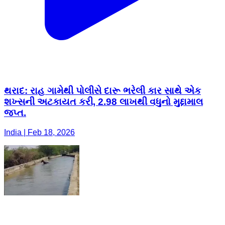
થરાદ: રાહ ગામેથી પોલીસે દારૂ ભરેલી કાર સાથે એક
શખ્સની અટકાયત કરી, 2.98 લાખથી વધુનો મુદ્દામાલ
જપ્ત.
India | Feb 18, 2026