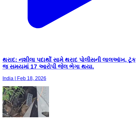
થરાદ: નશીલા પદાર્થો સામે થરાદ પોલીસની લાલઆંખ, ટૂંક
જ સમયમાં 17 આરોપી જેલ ભેગા થયા.
India | Feb 18, 2026