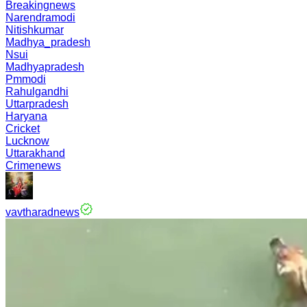
Breakingnews
Narendramodi
Nitishkumar
Madhya_pradesh
Nsui
Madhyapradesh
Pmmodi
Rahulgandhi
Uttarpradesh
Haryana
Cricket
Lucknow
Uttarakhand
Crimenews
vavtharadnews