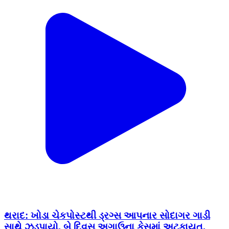
થરાદ: ખોડા ચેકપોસ્ટથી ડ્રગ્સ આપનાર સોદાગર ગાડી
સાથે ઝડપાયો, બે દિવસ અગાઉના કેસમાં અટકાયત.