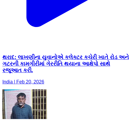
થરાદ: લાખણીના યુવાનોએ કલેક્ટર કચેરી ખાતે રોડ અને
ગટરની કામગીરીમાં ગેરરીતિ થયાના આક્ષેપો સાથે
રજૂઆત કરી.
India | Feb 20, 2026