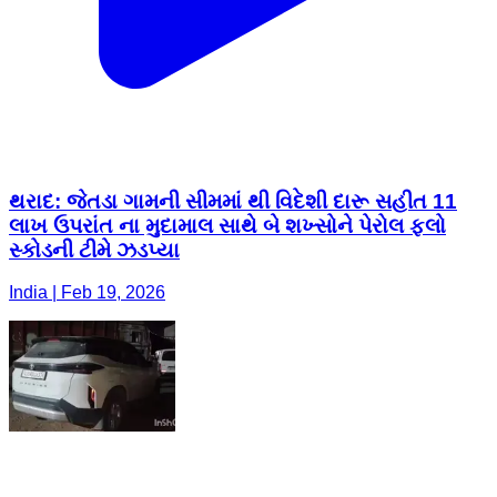
થરાદ: જેતડા ગામની સીમમાં થી વિદેશી દારૂ સહીત 11
લાખ ઉપરાંત ના મુદામાલ સાથે બે શખ્સોને પેરોલ ફલો
સ્કોડની ટીમે ઝડપ્યા
India | Feb 19, 2026