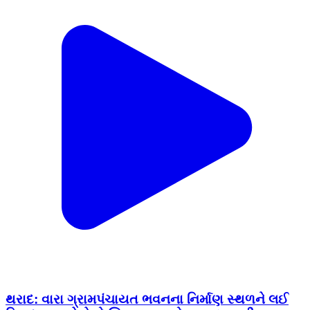
થરાદ: વારા ગ્રામપંચાયત ભવનના નિર્માણ સ્થળને લઈ