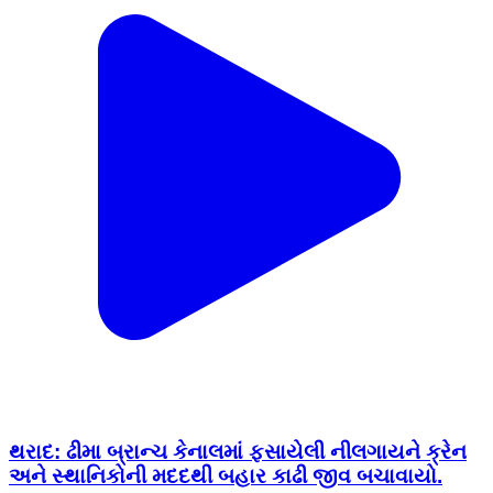
થરાદ: ઢીમા બ્રાન્ચ કેનાલમાં ફસાયેલી નીલગાયને ક્રેન
અને સ્થાનિકોની મદદથી બહાર કાઢી જીવ બચાવાયો.