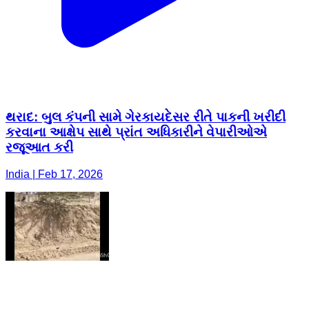
થરાદ: બુલ કંપની સામે ગેરકાયદેસર રીતે પાકની ખરીદી
કરવાના આક્ષેપ સાથે પ્રાંત અધિકારીને વેપારીઓએ
રજૂઆત કરી
India | Feb 17, 2026