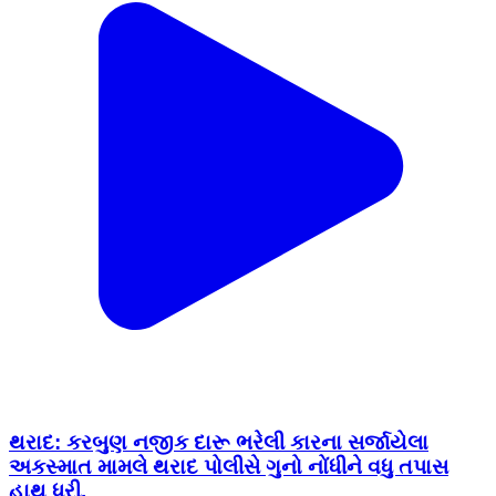
થરાદ: કરબુણ નજીક દારૂ ભરેલી કારના સર્જાયેલા
અકસ્માત મામલે થરાદ પોલીસે ગુનો નોંધીને વધુ તપાસ
હાથ ધરી.