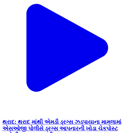
થરાદ: થરાદ માંથી એમડી ડ્રગ્સ ઝડપાયાના મામલામાં
એસઓજી પોલીસે ડ્રગ્સ આપનારની ખોડા ચેકપોસ્ટ