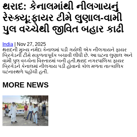
થરાદ: કેનાલમાંથી નીલગાયનું
રેસ્ક્યૂ:ફાયર ટીમે લુણાલ-વામી
પુલ વચ્ચેથી જીવિત બહાર કાઢી
India
|
Nov 27, 2025
થરાદની મુખ્ય નર્મદા કેનાલમાં પડી ગયેલી એક નીલગાયને ફાયર
બ્રિગેડની ટીમે સફળતાપૂર્વક બચાવી લીધી છે. આ ઘટના લુણાલ અને
વામી પુલ વચ્ચેના વિસ્તારમાં બની હતી.થરાદ નગરપાલિકા ફાયર
બ્રિગેડને કેનાલમાં નીલગાય પડી હોવાનો કોલ મળતા તાત્કાલિક
ઘટનાસ્થળે પહોંચી હતી.
MORE NEWS