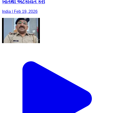
ખાતેથી અટકાયત કરી
India | Feb 19, 2026