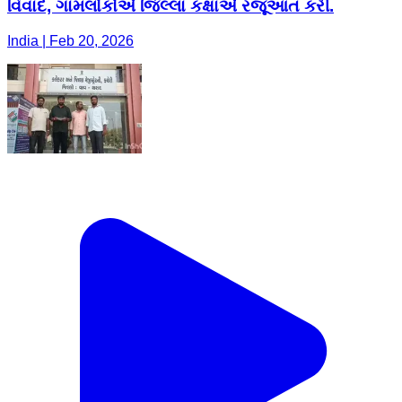
વિવાદ, ગામલોકોએ જિલ્લા કક્ષાએ રજૂઆત કરી.
India | Feb 20, 2026